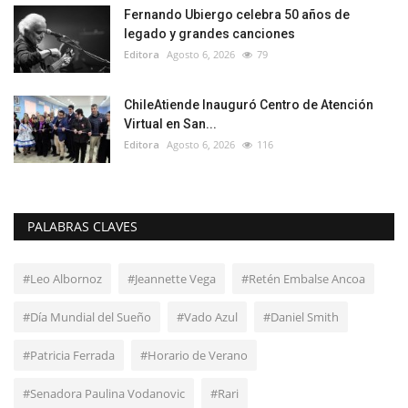
Fernando Ubiergo celebra 50 años de
legado y grandes canciones
Editora
Agosto 6, 2026
79
ChileAtiende Inauguró Centro de Atención
Virtual en San...
Editora
Agosto 6, 2026
116
PALABRAS CLAVES
#Leo Albornoz
#Jeannette Vega
#Retén Embalse Ancoa
#Día Mundial del Sueño
#Vado Azul
#Daniel Smith
#Patricia Ferrada
#Horario de Verano
#Senadora Paulina Vodanovic
#Rari