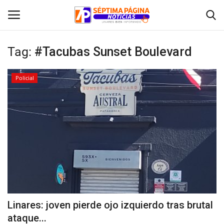
Tag:
#Tacubas Sunset Boulevard
Inicio
Policial
Crónica
Policial
Tribunales
Deporte
Política
Linares: joven pierde ojo izquierdo tras brutal
ataque...
Espectáculos