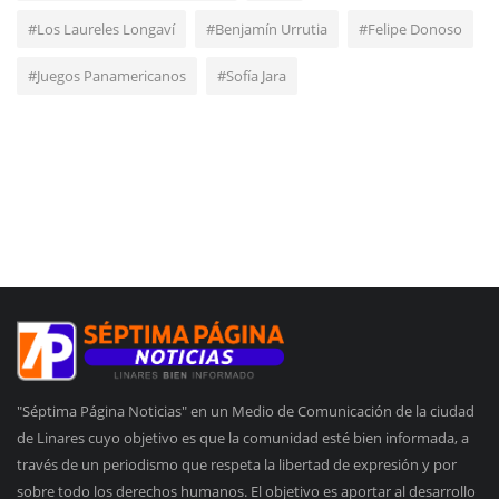
#Los Laureles Longaví
#Benjamín Urrutia
#Felipe Donoso
#Juegos Panamericanos
#Sofía Jara
"Séptima Página Noticias" en un Medio de Comunicación de la ciudad
de Linares cuyo objetivo es que la comunidad esté bien informada, a
través de un periodismo que respeta la libertad de expresión y por
sobre todo los derechos humanos. El objetivo es aportar al desarrollo