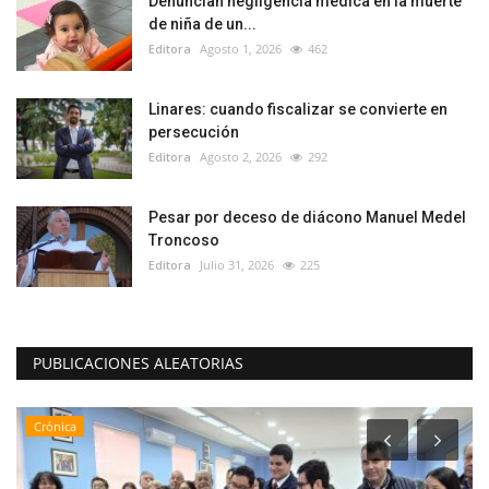
Denuncian negligencia médica en la muerte
de niña de un...
Editora
Agosto 1, 2026
462
Linares: cuando fiscalizar se convierte en
persecución
Editora
Agosto 2, 2026
292
Pesar por deceso de diácono Manuel Medel
Troncoso
Editora
Julio 31, 2026
225
PUBLICACIONES ALEATORIAS
Crónica