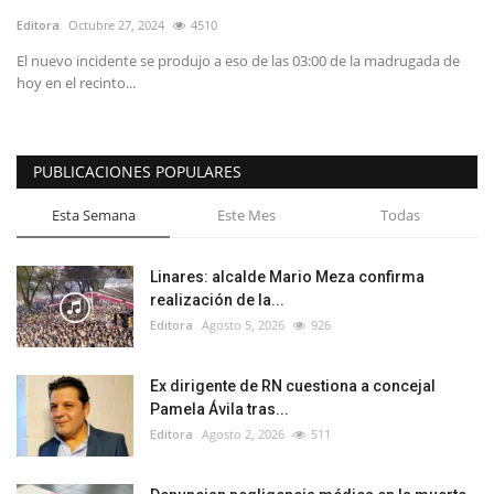
Editora
Octubre 27, 2024
4510
El nuevo incidente se produjo a eso de las 03:00 de la madrugada de
hoy en el recinto...
PUBLICACIONES POPULARES
Esta Semana
Este Mes
Todas
Linares: alcalde Mario Meza confirma
realización de la...
Editora
Agosto 5, 2026
926
Ex dirigente de RN cuestiona a concejal
Pamela Ávila tras...
Editora
Agosto 2, 2026
511