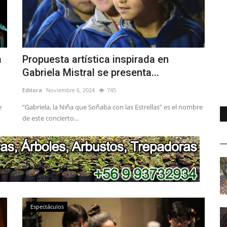
a
Propuesta artística inspirada en
Gabriela Mistral se presenta...
Editora
Noviembre 6, 2024
745
e
“Gabriela, la Niña que Soñaba con las Estrellas” es el nombre
de este concierto...
Espectáculos