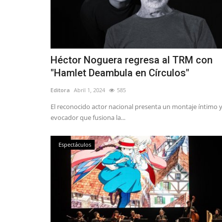
Tribunales
Héctor Noguera regresa al TRM con
"Hamlet Deambula en Círculos"
Editora
Abril 1, 2024
585
El reconocido actor nacional presenta un montaje íntimo 
Linares: arresto domiciliario tot
evocador que fusiona la...
arraigo nacional...
Editora
Abril 20, 2026
1074
Espectáculos
H.N. fue formalizado por cuasidelito de homicidi
establecieron cinco...