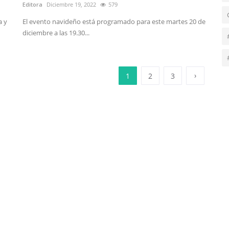
Editora
Diciembre 19, 2022
579
a y
El evento navideño está programado para este martes 20 de
diciembre a las 19.30...
›
1
2
3