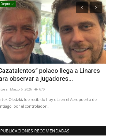
Deporte
Crónica
Cazatalentos” polaco llega a Linares
SEREMI de D
ara observar a jugadores...
refuerza ap
itora
Marzo 6, 2026
670
Editora
Agosto 6, 
rtek Oledzki, fue recibido hoy día en el Aeropuerto de
ntiago, por el controlador...
PUBLICACIONES RECOMENDADAS