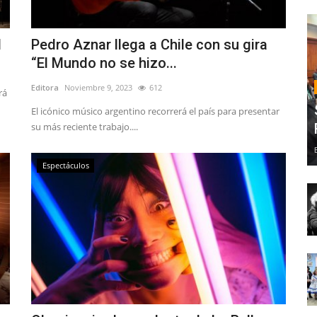
M
Pedro Aznar llega a Chile con su gira
“El Mundo no se hizo...
Editora
Noviembre 9, 2023
612
rá
El icónico músico argentino recorrerá el país para presentar
su más reciente trabajo....
Espectáculos