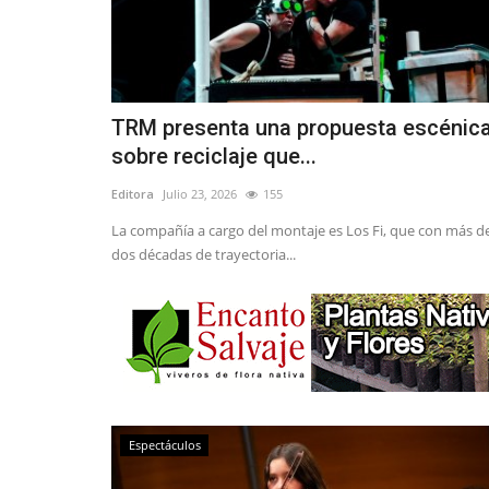
TRM presenta una propuesta escénic
sobre reciclaje que...
Editora
Julio 23, 2026
155
La compañía a cargo del montaje es Los Fi, que con más d
dos décadas de trayectoria...
Espectáculos