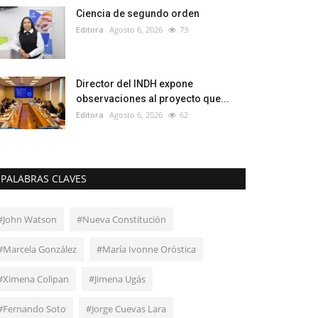
Ciencia de segundo orden
Editora
Agosto 6, 2026
73
Director del INDH expone
observaciones al proyecto que...
Editora
Agosto 6, 2026
62
PALABRAS CLAVES
#John Watson
#Nueva Constitución
#Marcela González
#María Ivonne Oróstica
#Ximena Colipan
#Jimena Ugás
#Fernando Soto
#Jorge Cuevas Lara