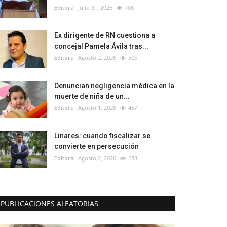
Editora
Julio 31, 2026
708
Ex dirigente de RN cuestiona a
concejal Pamela Ávila tras...
Editora
Agosto 2, 2026
505
Denuncian negligencia médica en la
muerte de niña de un...
Editora
Agosto 1, 2026
457
Linares: cuando fiscalizar se
convierte en persecución
Editora
Agosto 2, 2026
288
PUBLICACIONES ALEATORIAS