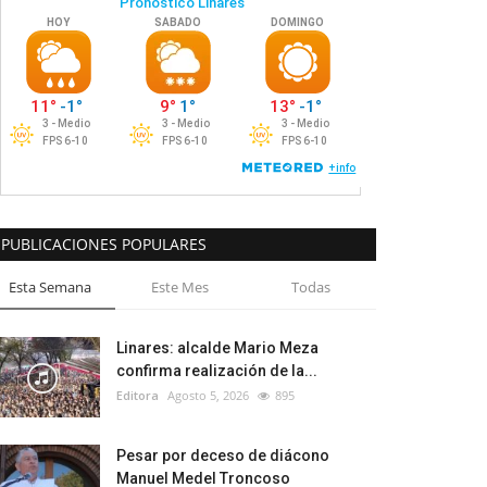
PUBLICACIONES POPULARES
Esta Semana
Este Mes
Todas
Linares: alcalde Mario Meza
confirma realización de la...
Editora
Agosto 5, 2026
895
Pesar por deceso de diácono
Manuel Medel Troncoso