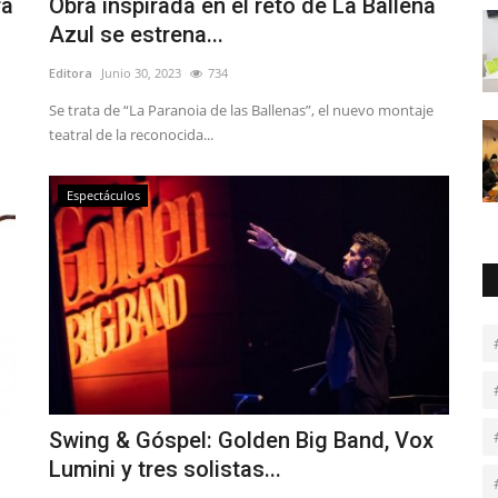
ra
Obra inspirada en el reto de La Ballena
Azul se estrena...
Editora
Junio 30, 2023
734
Se trata de “La Paranoia de las Ballenas”, el nuevo montaje
teatral de la reconocida...
Espectáculos
Swing & Góspel: Golden Big Band, Vox
Lumini y tres solistas...