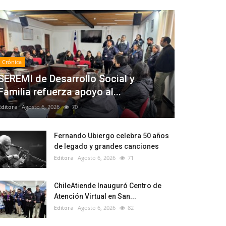
Crónica
SEREMI de Desarrollo Social y
Familia refuerza apoyo al...
Editora
Agosto 6, 2026
70
Fernando Ubiergo celebra 50 años
de legado y grandes canciones
Editora
Agosto 6, 2026
71
ChileAtiende Inauguró Centro de
Atención Virtual en San...
Editora
Agosto 6, 2026
82