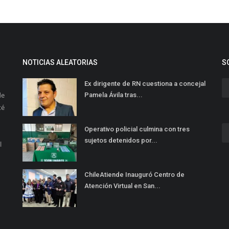
NOTICIAS ALEATORIAS
S
Ex dirigente de RN cuestiona a concejal
de
Pamela Ávila tras...
té
Operativo policial culmina con tres
sujetos detenidos por...
l
ChileAtiende Inauguró Centro de
Atención Virtual en San...