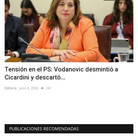
Tensión en el PS: Vodanovic desmintió a
C
Cicardini y descartó...
c
Editora
Julio 8, 2026
247
Ed
Po
in
PUBLICACIONES RECOMENDADAS