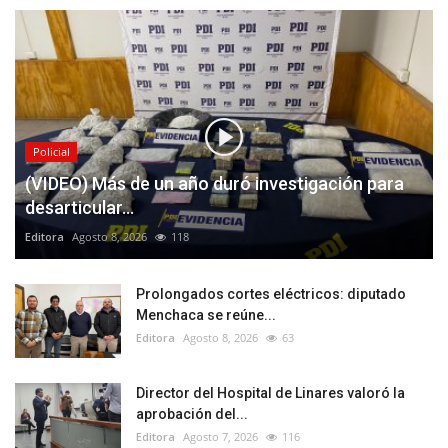
Policial
(VIDEO) Más de un año duró investigación para
desarticular...
Editora
Agosto 8, 2026
118
Prolongados cortes eléctricos: diputado
Menchaca se reúne...
Editora
Agosto 8, 2026
63
Director del Hospital de Linares valoró la
aprobación del...
Editora
Agosto 7, 2026
116