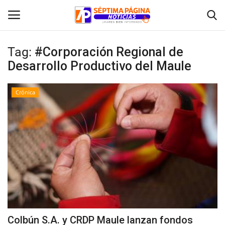
Tag:
#Corporación Regional de
Desarrollo Productivo del Maule
Inicio
Crónica
Crónica
Policial
Tribunales
Deporte
Política
Colbún S.A. y CRDP Maule lanzan fondos
Espectáculos