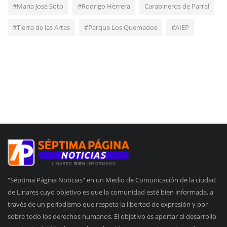
#María José Soto
#Rodrigo Herrera
Carabineros de Parral
#Tierra de las Artes
#Parque Los Quemados
#AIEP
"Séptima Página Noticias" en un Medio de Comunicación de la ciudad
de Linares cuyo objetivo es que la comunidad esté bien informada, a
través de un periodismo que respeta la libertad de expresión y por
sobre todo los derechos humanos. El objetivo es aportar al desarrollo