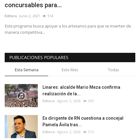
concursables para...
Editora
Junio 2, 2021
514
Este programa busca apoyar a los artesanos para que se inserten de
manera competitiva...
PUBLICACIONES POPULARES
Esta Semana
Este Mes
Todas
Linares: alcalde Mario Meza confirma
realización de la...
Editora
Agosto 5, 2026
930
Ex dirigente de RN cuestiona a concejal
Pamela Ávila tras...
Editora
Agosto 2, 2026
513