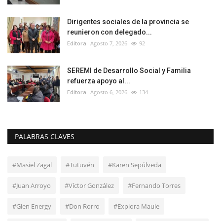
Dirigentes sociales de la provincia se
reunieron con delegado...
Editora
Agosto 7, 2026
92
SEREMI de Desarrollo Social y Familia
refuerza apoyo al...
Editora
Agosto 6, 2026
134
PALABRAS CLAVES
#Masiel Zagal
#Tutuvén
#Karen Sepúlveda
#Juan Arroyo
#Víctor González
#Fernando Torres
#Glen Energy
#Don Rorro
#Explora Maule