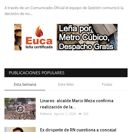
A través de un Comunicado Oficial el equipo de Gestión comunicó la
decisión de no...
PUBLICACIONES POPULARES
Esta Semana
Este Mes
Todas
Linares: alcalde Mario Meza confirma
realización de la...
Editora
Agosto 5, 2026
926
Ex dirigente de RN cuestiona a concejal