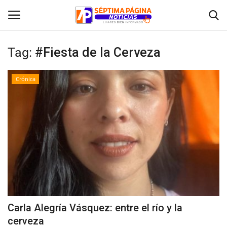
Tag:
#Fiesta de la Cerveza
Inicio
Crónica
Crónica
Policial
Tribunales
Deporte
Política
Carla Alegría Vásquez: entre el río y la
cerveza
Espectáculos