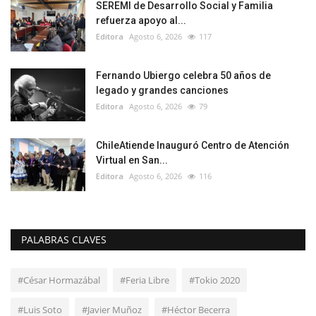
SEREMI de Desarrollo Social y Familia
refuerza apoyo al...
Editora
Agosto 6, 2026
117
Fernando Ubiergo celebra 50 años de
legado y grandes canciones
Editora
Agosto 6, 2026
79
ChileAtiende Inauguró Centro de Atención
Virtual en San...
Editora
Agosto 6, 2026
116
PALABRAS CLAVES
#César Hormazábal
#Feria Libre
#Tokio 2020
#Luis Soto
#Javier Muñoz
#Héctor Becerra