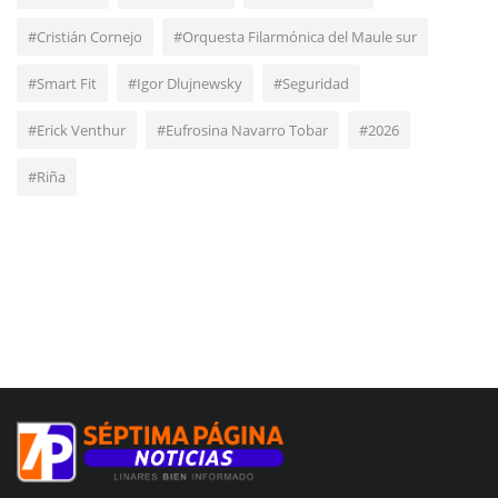
#Cristián Cornejo
#Orquesta Filarmónica del Maule sur
#Smart Fit
#Igor Dlujnewsky
#Seguridad
#Erick Venthur
#Eufrosina Navarro Tobar
#2026
#Riña