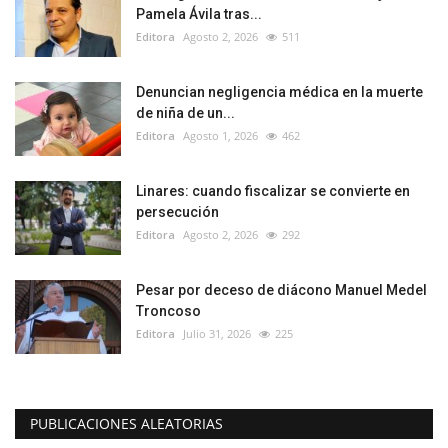
Pamela Ávila tras...
Editora
Agosto 2, 2026
511
Denuncian negligencia médica en la muerte
de niña de un...
Editora
Agosto 1, 2026
462
Linares: cuando fiscalizar se convierte en
persecución
Editora
Agosto 2, 2026
292
Pesar por deceso de diácono Manuel Medel
Troncoso
Editora
Julio 31, 2026
225
PUBLICACIONES ALEATORIAS