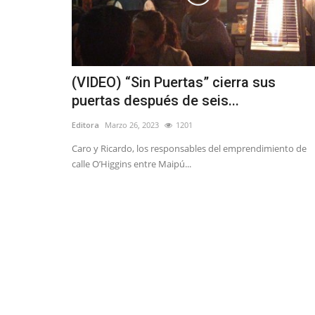
(VIDEO) “Sin Puertas” cierra sus
puertas después de seis...
Editora
Marzo 26, 2023
1201
Caro y Ricardo, los responsables del emprendimiento de
calle O’Higgins entre Maipú...