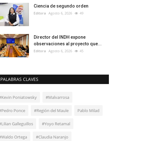
Ciencia de segundo orden
Editora
Agosto 6, 2026
49
Director del INDH expone
observaciones al proyecto que...
Editora
Agosto 6, 2026
45
PALABRAS CLAVES
#Kevin Poniatowsky
#Malvarrosa
#Pedro Ponce
#Región del Maule
Pablo Milad
#Lilian Galleguillos
#Yoyo Retamal
#Waldo Ortega
#Claudia Naranjo