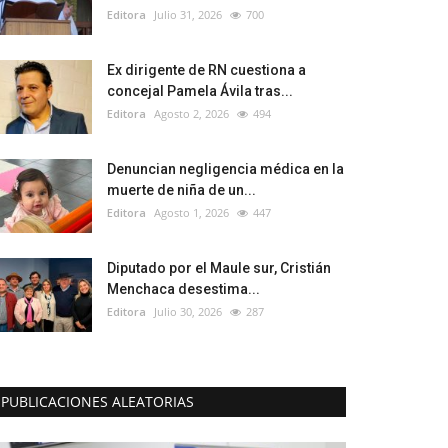
Editora
Julio 31, 2026
700
Ex dirigente de RN cuestiona a
concejal Pamela Ávila tras...
Editora
Agosto 2, 2026
494
Denuncian negligencia médica en la
muerte de niña de un...
Editora
Agosto 1, 2026
447
Diputado por el Maule sur, Cristián
Menchaca desestima...
Editora
Julio 30, 2026
287
PUBLICACIONES ALEATORIAS