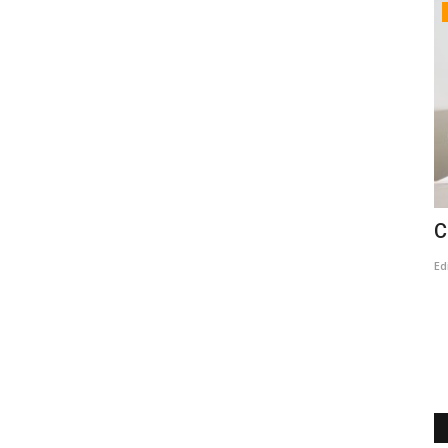
Tribunales
(VIDEO) Prisión preventiva para dos
C
imputados por crimen...
Ed
Editora
Mayo 18, 2026
523
s
Los hechos ocurrieron en abril del año pasado en la vía
pública