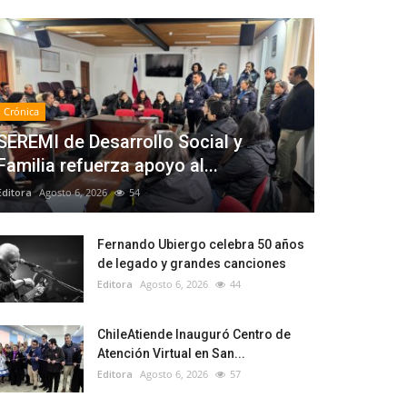
Crónica
SEREMI de Desarrollo Social y
Familia refuerza apoyo al...
Editora
Agosto 6, 2026
54
Fernando Ubiergo celebra 50 años
de legado y grandes canciones
Editora
Agosto 6, 2026
44
ChileAtiende Inauguró Centro de
Atención Virtual en San...
Editora
Agosto 6, 2026
57