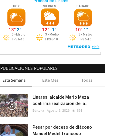
PUBLICACIONES POPULARES
Esta Semana
Este Mes
Todas
Linares: alcalde Mario Meza
confirma realización de la...
Editora
Agosto 5, 2026
861
Pesar por deceso de diácono
Manuel Medel Troncoso