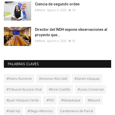
Ciencia de segundo orden
Editora
Agosto 6, 2026
93
Director del INDH expone observaciones al
proyecto que...
Editora
Agosto 6, 2026
81
PALABRAS CLAVES
#Pedro Ruminot
#Antonio Ríos Gidi
#Zenén Vásquez
#Tribunal de Juicio Oral
#Ervin Castillo
#Liceo Comercial
#Juan Vásquez Cerda
.#PDI
#Geoparque
#Basura
#Sala Vip
#Diego Albornoz
Carabineros de Parral