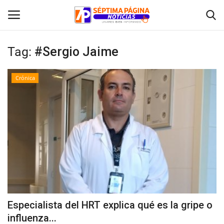
Tag:
#Sergio Jaime
Inicio
Crónica
Crónica
Policial
Tribunales
Deporte
Política
Especialista del HRT explica qué es la gripe o
influenza...
Espectáculos