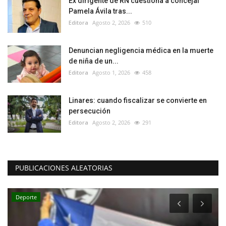
Ex dirigente de RN cuestiona a concejal
Pamela Ávila tras...
Editora
Agosto 2, 2026
510
Denuncian negligencia médica en la muerte
de niña de un...
Editora
Agosto 1, 2026
458
Linares: cuando fiscalizar se convierte en
persecución
Editora
Agosto 2, 2026
291
PUBLICACIONES ALEATORIAS
Deporte