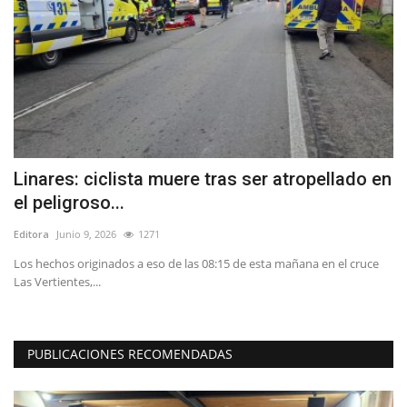
Linares: ciclista muere tras ser atropellado en
“
el peligroso...
o
Editora
Junio 9, 2026
1271
Ed
Los hechos originados a eso de las 08:15 de esta mañana en el cruce
Ba
Las Vertientes,...
el
PUBLICACIONES RECOMENDADAS