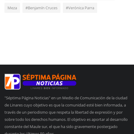
Meza
#Benjamín Cruces
#Verónica Parra
"Séptima Página Noticias" en un Medio de Comunicación de la ciudad
de Linares cuyo objetivo es que la comunidad esté bien informada, a
través de un periodismo que respeta la libertad de expresión y por
sobre todo los derechos humanos. El objetivo es aportar al desarrollo
constante del Maule sur, el que ha sido gravemente postergado
durante los últimos 50 años.