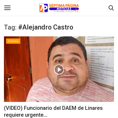
Tag:
#Alejandro Castro
Inicio
Crónica
Crónica
Policial
Tribunales
Deporte
Política
(VIDEO) Funcionario del DAEM de Linares
requiere urgente...
Espectáculos