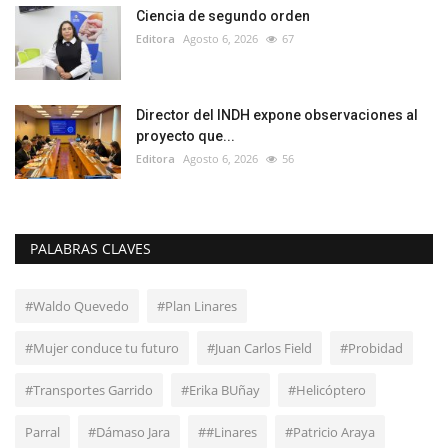
Ciencia de segundo orden
Editora
Agosto 6, 2026
67
Director del INDH expone observaciones al
proyecto que...
Editora
Agosto 6, 2026
56
PALABRAS CLAVES
#Waldo Quevedo
#Plan Linares
#Mujer conduce tu futuro
#Juan Carlos Field
#Probidad
#Transportes Garrido
#Erika BUñay
#Helicóptero
Parral
#Dámaso Jara
##Linares
#Patricio Araya