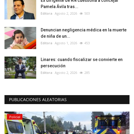
Ex dirigente de RN cuestiona a concejal
Pamela Ávila tras...
Editora
Agosto 2, 2026
503
Denuncian negligencia médica en la muerte
de niña de un...
Editora
Agosto 1, 2026
453
Linares: cuando fiscalizar se convierte en
persecución
Editora
Agosto 2, 2026
285
PUBLICACIONES ALEATORIAS
Policial