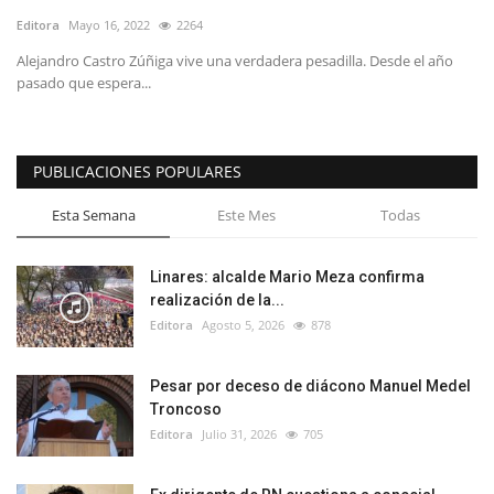
Editora
Mayo 16, 2022
2264
Alejandro Castro Zúñiga vive una verdadera pesadilla. Desde el año
pasado que espera...
PUBLICACIONES POPULARES
Esta Semana
Este Mes
Todas
Linares: alcalde Mario Meza confirma
realización de la...
Editora
Agosto 5, 2026
878
Pesar por deceso de diácono Manuel Medel
Troncoso
Editora
Julio 31, 2026
705