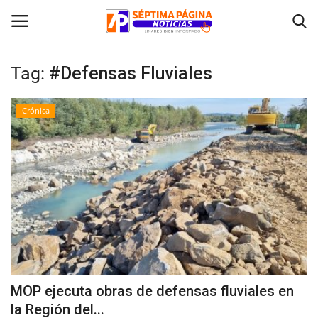
Tag:
#Defensas Fluviales
Inicio
Crónica
Crónica
Policial
Tribunales
Deporte
Política
MOP ejecuta obras de defensas fluviales en
la Región del...
Espectáculos