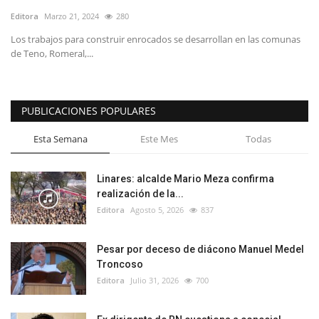
Editora
Marzo 21, 2024
280
Los trabajos para construir enrocados se desarrollan en las comunas
de Teno, Romeral,...
PUBLICACIONES POPULARES
Esta Semana
Este Mes
Todas
Linares: alcalde Mario Meza confirma
realización de la...
Editora
Agosto 5, 2026
837
Pesar por deceso de diácono Manuel Medel
Troncoso
Editora
Julio 31, 2026
700