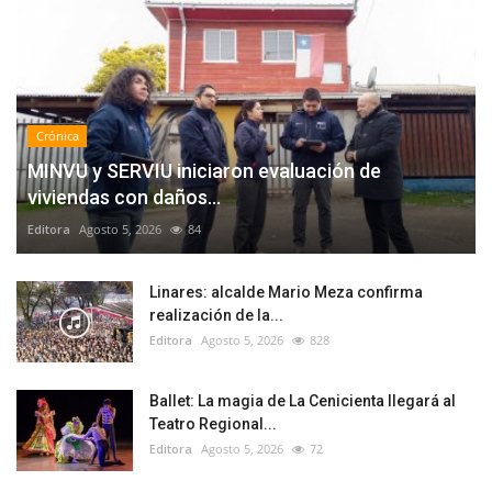
Crónica
MINVU y SERVIU iniciaron evaluación de
viviendas con daños...
Editora
Agosto 5, 2026
84
Linares: alcalde Mario Meza confirma
realización de la...
Editora
Agosto 5, 2026
828
Ballet: La magia de La Cenicienta llegará al
Teatro Regional...
Editora
Agosto 5, 2026
72