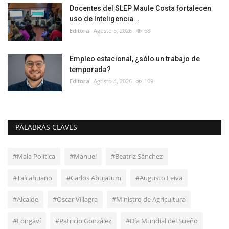
Docentes del SLEP Maule Costa fortalecen
uso de Inteligencia...
Editora
Agosto 5, 2026
68
Empleo estacional, ¿sólo un trabajo de
temporada?
Editora
Agosto 4, 2026
109
PALABRAS CLAVES
#Mala Política
#Manuel
#Beatriz Sánchez
#Talcahuano
#Carlos Abujatum
#Augusto Leiva
#Alcalde
#Oscar Villagra
#Ministro de Agricultura
#Longaví
#Patricio González
#Día Mundial del Sueño