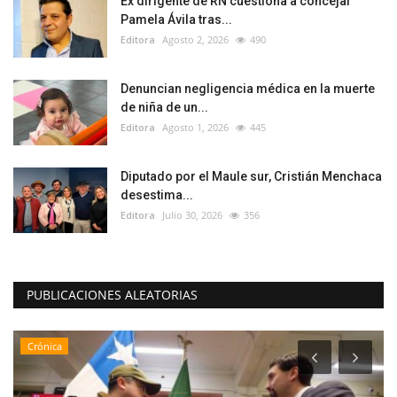
Ex dirigente de RN cuestiona a concejal
Pamela Ávila tras...
Editora
Agosto 2, 2026
490
Denuncian negligencia médica en la muerte
de niña de un...
Editora
Agosto 1, 2026
445
Diputado por el Maule sur, Cristián Menchaca
desestima...
Editora
Julio 30, 2026
356
PUBLICACIONES ALEATORIAS
Crónica