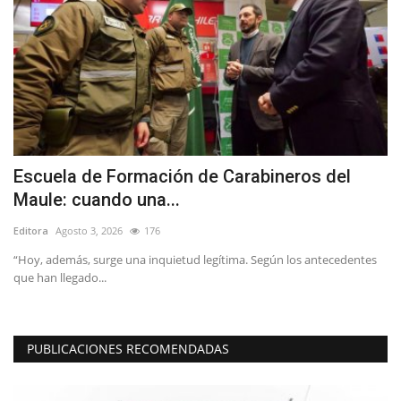
Escuela de Formación de Carabineros del
T
Maule: cuando una...
d
Editora
Agosto 3, 2026
176
Ed
“Hoy, además, surge una inquietud legítima. Según los antecedentes
que han llegado...
PUBLICACIONES RECOMENDADAS