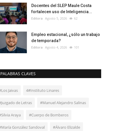
Docentes del SLEP Maule Costa
fortalecen uso de Inteligencia...
Editora
Agosto 5, 2026
62
Empleo estacional, ¿sólo un trabajo
de temporada?
Editora
Agosto 4, 2026
101
PALABRAS CLAVES
#Los Jaivas
4#Instituto Linares
#Juzgado de Letras
#Manuel Alejandro Salinas
#Silvia Araya
#Cuerpo de Bomberos
#María González Sandoval
#Álvaro Elizalde