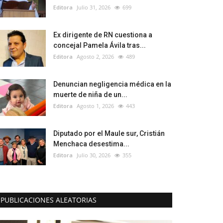
Editora
Julio 31, 2026
699
Ex dirigente de RN cuestiona a
concejal Pamela Ávila tras...
Editora
Agosto 2, 2026
489
Denuncian negligencia médica en la
muerte de niña de un...
Editora
Agosto 1, 2026
443
Diputado por el Maule sur, Cristián
Menchaca desestima...
Editora
Julio 30, 2026
355
PUBLICACIONES ALEATORIAS