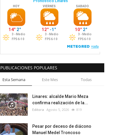
PUBLICACIONES POPULARES
Esta Semana
Este Mes
Todas
Linares: alcalde Mario Meza
confirma realización de la...
Editora
Agosto 5, 2026
819
Pesar por deceso de diácono
Manuel Medel Troncoso