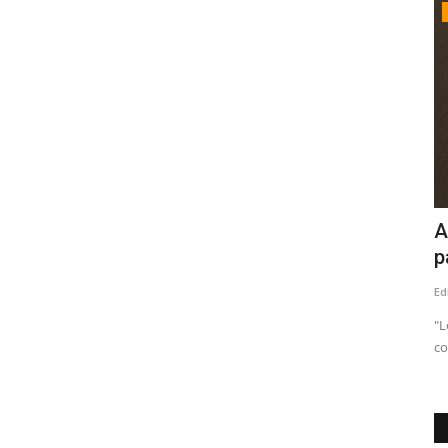
Política
tiene en
Linares: cuando fiscalizar se convierte
A
en persecución
p
Editora
Agosto 2, 2026
273
Ed
mergencia
"Todos integran el mismo Concejo Municipal. Todos fueron
"L
elegidos con el mismo mandato...
co