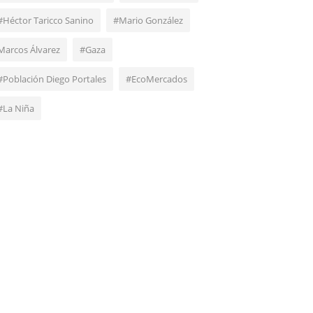
#Héctor Taricco Sanino
#Mario González
Marcos Álvarez
#Gaza
#Población Diego Portales
#EcoMercados
#La Niña