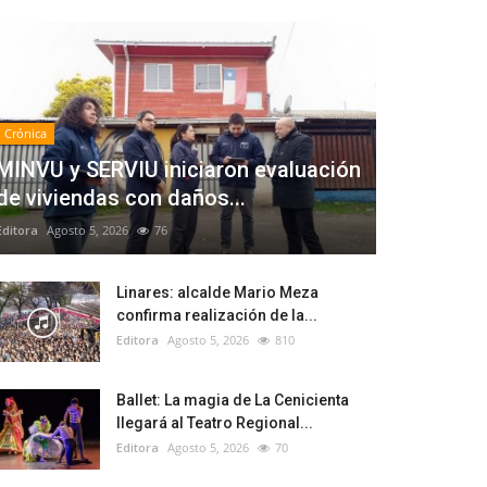
Crónica
MINVU y SERVIU iniciaron evaluación
de viviendas con daños...
Editora
Agosto 5, 2026
76
Linares: alcalde Mario Meza
confirma realización de la...
Editora
Agosto 5, 2026
810
Ballet: La magia de La Cenicienta
llegará al Teatro Regional...
Editora
Agosto 5, 2026
70