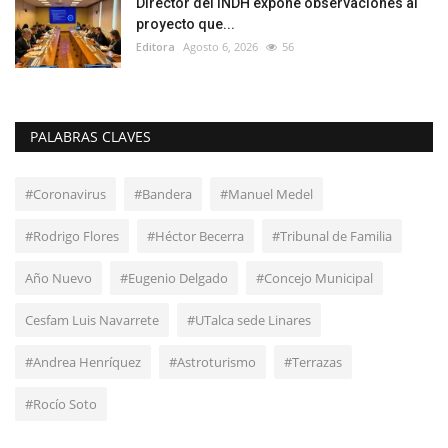
Director del INDH expone observaciones al
proyecto que...
Editora
Agosto 6, 2026
56
PALABRAS CLAVES
#Coronavirus
#Bandera
#Manuel Medel
#Rodrigo Flores
#Héctor Becerra
#Tribunal de Familia
Año Nuevo
#Eugenio Delgado
#Concejo Municipal
Cesfam Luis Navarrete
#UTalca sede Linares
#Andrea Henríquez
#Astroturismo
#Terrazas
#Rocío Soto