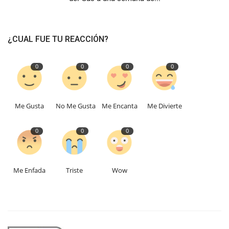
¿CUAL FUE TU REACCIÓN?
0
0
0
0
Me Gusta
No Me Gusta
Me Encanta
Me Divierte
0
0
0
Me Enfada
Triste
Wow