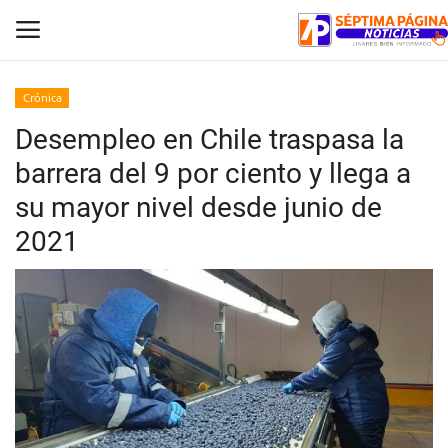
Crónica
Desempleo en Chile traspasa la
Inicio
barrera del 9 por ciento y llega a
Crónica
su mayor nivel desde junio de
2021
Policial
Tribunales
Deporte
Política
Espectáculos