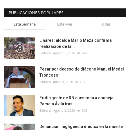
PUBLICACIONES POPULARES
Esta Semana
Este Mes
Todas
Linares: alcalde Mario Meza confirma
realización de la...
Editora
Agosto 5, 2026
878
Pesar por deceso de diácono Manuel Medel
Troncoso
Editora
Julio 31, 2026
705
Ex dirigente de RN cuestiona a concejal
Pamela Ávila tras...
Editora
Agosto 2, 2026
503
Denuncian negligencia médica en la muerte