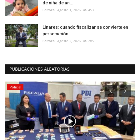
de niña de un...
Editora
Agosto 1, 2026
453
Linares: cuando fiscalizar se convierte en
persecución
Editora
Agosto 2, 2026
285
PUBLICACIONES ALEATORIAS
Policial