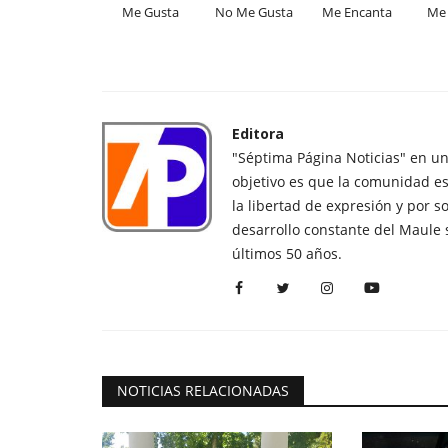
Me Gusta
No Me Gusta
Me Encanta
Me 
Editora
"Séptima Página Noticias" en u
objetivo es que la comunidad es
la libertad de expresión y por s
desarrollo constante del Maule 
últimos 50 años.
NOTICIAS RELACIONADAS