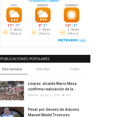
PUBLICACIONES POPULARES
Esta Semana
Este Mes
Todas
Linares: alcalde Mario Meza
confirma realización de la...
Editora
Agosto 5, 2026
895
Pesar por deceso de diácono
Manuel Medel Troncoso