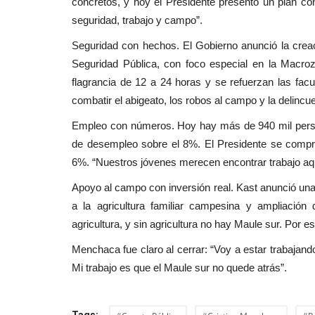
concretos, y hoy el Presidente presentó un plan c
Deporte
seguridad, trabajo y campo”.
Seguridad con hechos. El Gobierno anunció la creac
Seguridad Pública, con foco especial en la Macroz
flagrancia de 12 a 24 horas y se refuerzan las fac
combatir el abigeato, los robos al campo y la delinc
Empleo con números. Hoy hay más de 940 mil pers
de desempleo sobre el 8%. El Presidente se compr
Mindep-IND del Maule dio el v
6%. “Nuestros jóvenes merecen encontrar trabajo aquí,
sus talleres sociales...
Apoyo al campo con inversión real. Kast anunció una i
a la agricultura familiar campesina y ampliació
Editora
Enero 25, 2026
721
agricultura, y sin agricultura no hay Maule sur. Por e
La oferta programática del Mindep- IND de la re
Maule también abarca jóvenes,...
Menchaca fue claro al cerrar: “Voy a estar trabaja
Mi trabajo es que el Maule sur no quede atrás”.
Tags: