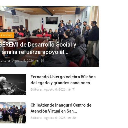
Crónica
SEREMI de Desarrollo Social y
Familia refuerza apoyo al...
Editora
Agosto 6, 2026
69
Fernando Ubiergo celebra 50 años
de legado y grandes canciones
Editora
Agosto 6, 2026
71
ChileAtiende Inauguró Centro de
Atención Virtual en San...
Editora
Agosto 6, 2026
80