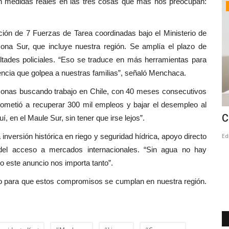
on medidas reales en las tres cosas que más nos preocupan:
Crónica
ión de 7 Fuerzas de Tarea coordinadas bajo el Ministerio de
ona Sur, que incluye nuestra región. Se amplía el plazo de
ultades policiales. “Eso se traduce en más herramientas para
uencia que golpea a nuestras familias”, señaló Menchaca.
onas buscando trabajo en Chile, con 40 meses consecutivos
ometió a recuperar 300 mil empleos y bajar el desempleo al
amos a
MINVU y SERVIU iniciaron evaluación
C
 en el Maule Sur, sin tener que irse lejos”.
de viviendas con daños...
nversión histórica en riego y seguridad hídrica, apoyo directo
Ed
n del acceso a mercados internacionales. “Sin agua no hay
Editora
Agosto 5, 2026
128
so este anuncio nos importa tanto”.
gión del
La Ficha 2 corresponde a una evaluación técnica que
considera una inspección visual...
ndo para que estos compromisos se cumplan en nuestra región.