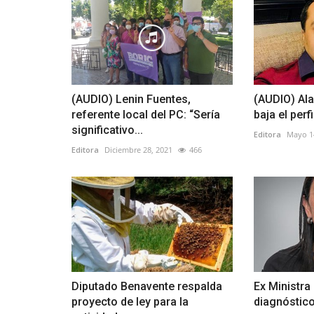
(AUDIO) Lenin Fuentes,
(AUDIO) Ala
referente local del PC: “Sería
baja el perf
significativo...
Editora
Mayo 1
Editora
Diciembre 28, 2021
466
Diputado Benavente respalda
Ex Ministra 
proyecto de ley para la
diagnóstico 