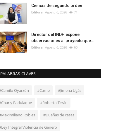
Ciencia de segundo orden
Editora
Agosto 6, 2026
71
Director del INDH expone
observaciones al proyecto que...
Editora
Agosto 6, 2026
60
PALABRAS CLAVES
#Camilo Oyarzún
#Carne
#Jimena Ugás
#Charly Badulaque
#Roberto Terán
#Maximiliano Robles
#Dueñas de casas
#Ley Integral Violencia de Género