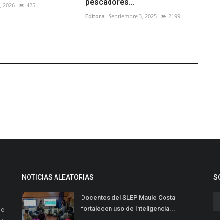
pescadores...
1, 2026
425
Editora
Septiembre 3, 2025
2199
NOTICIAS ALEATORIAS
S
Docentes del SLEP Maule Costa
de
fortalecen uso de Inteligencia...