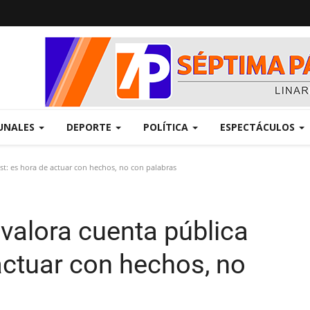
UNALES
DEPORTE
POLÍTICA
ESPECTÁCULOS
t: es hora de actuar con hechos, no con palabras
alora cuenta pública
actuar con hechos, no