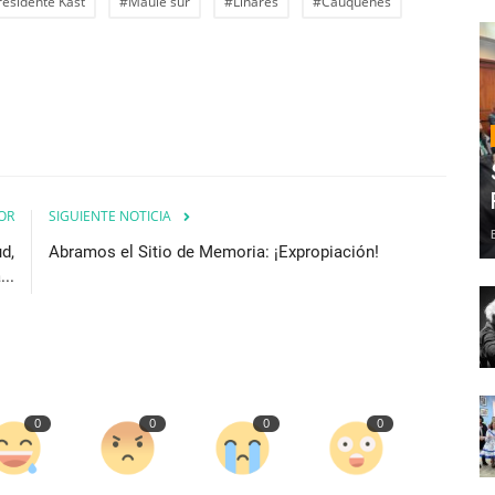
esidente Kast
#Maule sur
#Linares
#Cauquenes
OR
SIGUIENTE NOTICIA
d,
Abramos el Sitio de Memoria: ¡Expropiación!
..
0
0
0
0