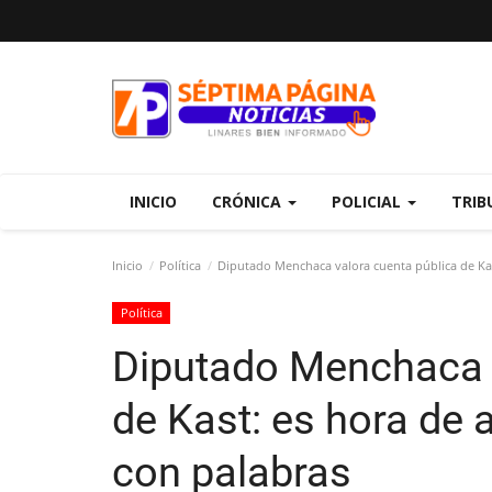
INICIO
CRÓNICA
POLICIAL
TRIB
Inicio
Política
Diputado Menchaca valora cuenta pública de Kas
Política
Diputado Menchaca v
de Kast: es hora de 
con palabras