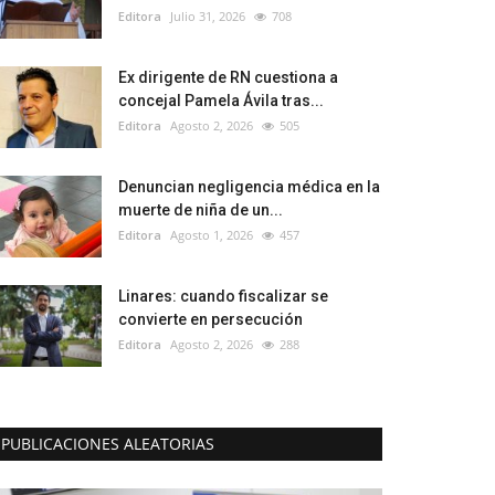
Editora
Julio 31, 2026
708
Ex dirigente de RN cuestiona a
concejal Pamela Ávila tras...
Editora
Agosto 2, 2026
505
Denuncian negligencia médica en la
muerte de niña de un...
Editora
Agosto 1, 2026
457
Linares: cuando fiscalizar se
convierte en persecución
Editora
Agosto 2, 2026
288
PUBLICACIONES ALEATORIAS