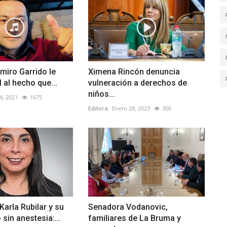
miro Garrido le
Ximena Rincón denuncia
il al hecho que...
vulneración a derechos de
niños...
4, 2021
1675
Editora
Enero 28, 2023
306
Karla Rubilar y su
Senadora Vodanovic,
sin anestesia:...
familiares de La Bruma y