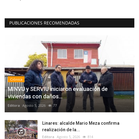
PUBLICACIONES RECOMENDADAS
Crónica
MINVU y SERVIU iniciaron evaluación de
viviendas con daños...
Editora
Agosto 5, 2026
77
Linares: alcalde Mario Meza confirma
realización de la...
Editora
Agosto 5, 2026
814