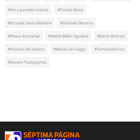
#No a paneles solares
#Tomás Mesa
#Escuela Santa Bárbara
#Gonzalo Becerra
#Pesca Artesanal
#María Belén Aguilera
#Jaime Briones
#Horario de Verano
#Raíces de Fuego
#Termoeléctrica
#Seremi Transportes