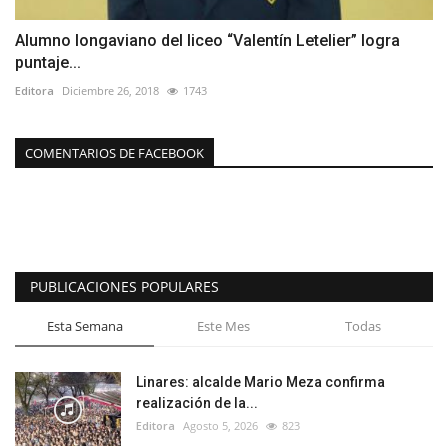
Alumno longaviano del liceo “Valentín Letelier” logra
puntaje...
Editora
Diciembre 26, 2018
1743
COMENTARIOS DE FACEBOOK
PUBLICACIONES POPULARES
Esta Semana
Este Mes
Todas
Linares: alcalde Mario Meza confirma
realización de la...
Editora
Agosto 5, 2026
823