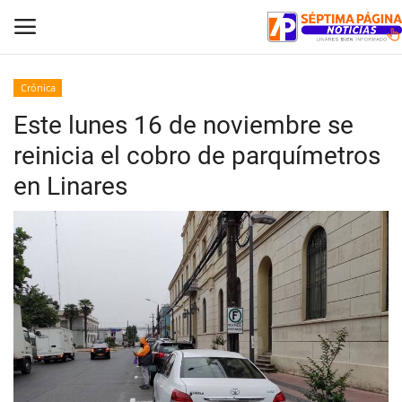
Crónica
Este lunes 16 de noviembre se
Inicio
reinicia el cobro de parquímetros
Crónica
en Linares
Policial
Tribunales
Deporte
Política
Espectáculos