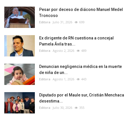
Pesar por deceso de diácono Manuel Medel
Troncoso
Editora
Julio 31, 2026
699
Ex dirigente de RN cuestiona a concejal
Pamela Ávila tras...
Editora
Agosto 2, 2026
489
Denuncian negligencia médica en la muerte
de niña de un...
Editora
Agosto 1, 2026
443
Diputado por el Maule sur, Cristián Menchaca
desestima...
Editora
Julio 30, 2026
355