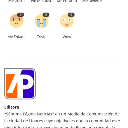
Me Gusta
No Me Gusta
Me Encanta
Me Divierte
0
0
0
Me Enfada
Triste
Wow
Editora
"Séptima Página Noticias" en un Medio de Comunicación de
la ciudad de Linares cuyo objetivo es que la comunidad esté
bien informada, a través de un periodismo que respeta la