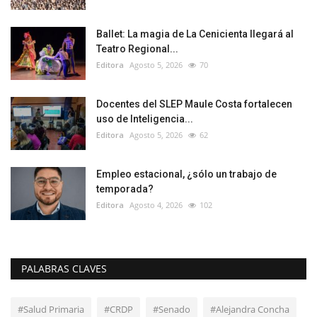
Ballet: La magia de La Cenicienta llegará al
Teatro Regional...
Editora
Agosto 5, 2026
70
Docentes del SLEP Maule Costa fortalecen
uso de Inteligencia...
Editora
Agosto 5, 2026
62
Empleo estacional, ¿sólo un trabajo de
temporada?
Editora
Agosto 4, 2026
102
PALABRAS CLAVES
#Salud Primaria
#CRDP
#Senado
#Alejandra Concha