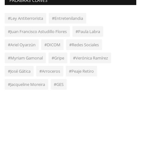
PALABRAS CLAVES
#Ley Antiterrorista
#Entretenilandia
#Juan Francisco Astudillo Flores
#Paula Labra
#Ariel Oyarzún
#DICOM
#Redes Sociales
#Myriam Gamonal
#Gripe
#Verónica Ramírez
#José Gática
#Arroceros
#Peaje Retiro
#Jacqueline Moreira
#GES