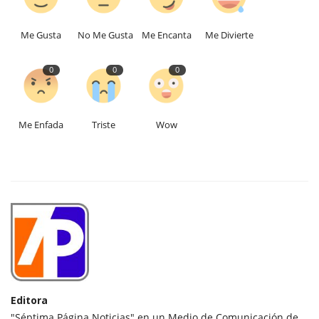
Me Gusta
No Me Gusta
Me Encanta
Me Divierte
0
0
0
Me Enfada
Triste
Wow
Editora
"Séptima Página Noticias" en un Medio de Comunicación de