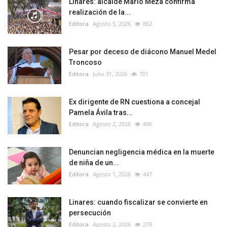
Linares: alcalde Mario Meza confirma
realización de la...
Editora
Agosto 5, 2026
862
Pesar por deceso de diácono Manuel Medel
Troncoso
Editora
Julio 31, 2026
701
Ex dirigente de RN cuestiona a concejal
Pamela Ávila tras...
Editora
Agosto 2, 2026
496
Denuncian negligencia médica en la muerte
de niña de un...
Editora
Agosto 1, 2026
447
Linares: cuando fiscalizar se convierte en
persecución
Editora
Agosto 2, 2026
278