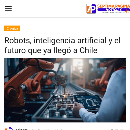
Crónica
Robots, inteligencia artificial y el
Inicio
futuro que ya llegó a Chile
Crónica
Policial
Tribunales
Deporte
Política
Espectáculos