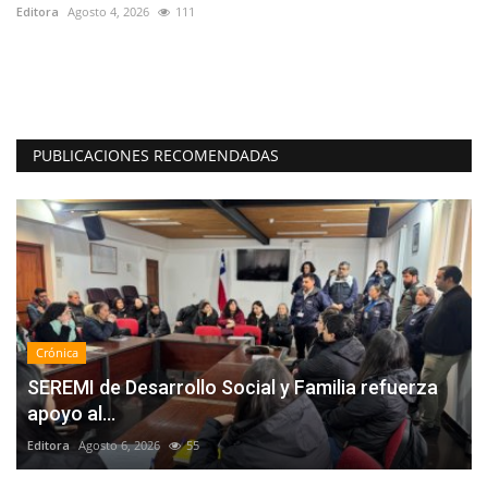
Editora
Julio 25, 2026
217
Ed
Ay
at
PUBLICACIONES RECOMENDADAS
Crónica
SEREMI de Desarrollo Social y Familia refuerza
apoyo al...
Editora
Agosto 6, 2026
55