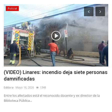
Policial
(VIDEO) Linares: incendio deja siete personas
(
damnificadas
p
Editora
Mayo 16, 2026
1348
Ed
Entre los afectados está el reconocido docente y ex director de la
Biblioteca Pública...