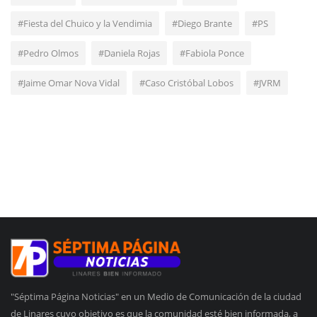
#Fiesta del Chuico y la Vendimia
#Diego Brante
#PS
#Pedro Olmos
#Daniela Rojas
#Fabiola Ponce
#Jaime Omar Nova Vidal
#Caso Cristóbal Lobos
#JVRM
"Séptima Página Noticias" en un Medio de Comunicación de la ciudad
de Linares cuyo objetivo es que la comunidad esté bien informada, a