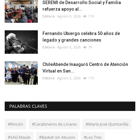
SEREMI de Desarrollo Social y Familia
refuerza apoyo al...
Editora
Agosto 6, 2026
119
Fernando Ubiergo celebra 50 años de
legado y grandes canciones
Editora
Agosto 6, 2026
79
ChileAtiende Inauguró Centro de Atención
Virtual en San...
Editora
Agosto 6, 2026
119
PALABRAS CLAVES
#Rincón
#Carabineros de Linares
#María José Quintanilla
#SAG Maule
#Basket sin Abusos
#Los Tres