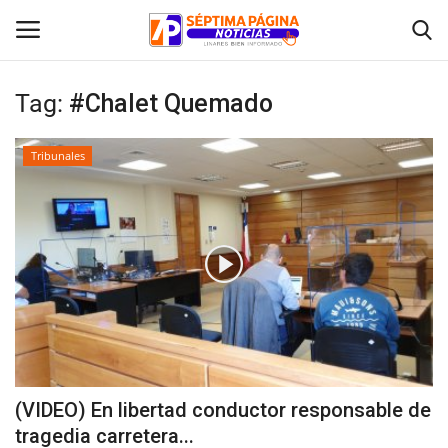
Tag:
#Chalet Quemado
Inicio
Tribunales
Crónica
Policial
Tribunales
Deporte
Política
(VIDEO) En libertad conductor responsable de
tragedia carretera...
Espectáculos