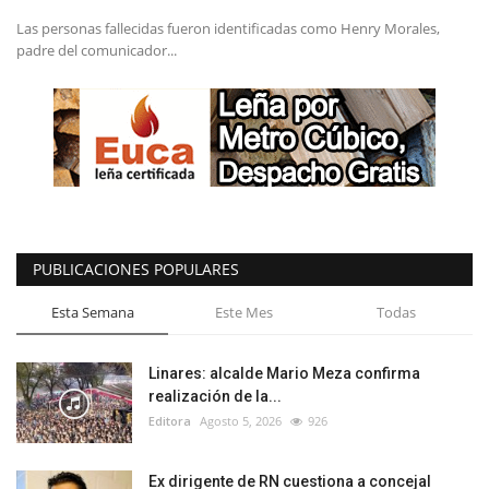
Las personas fallecidas fueron identificadas como Henry Morales,
padre del comunicador...
PUBLICACIONES POPULARES
Esta Semana
Este Mes
Todas
Linares: alcalde Mario Meza confirma
realización de la...
Editora
Agosto 5, 2026
926
Ex dirigente de RN cuestiona a concejal