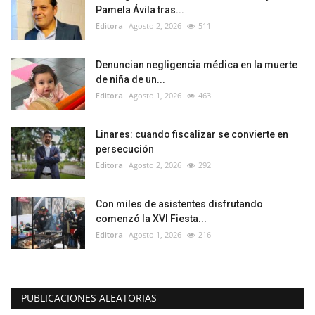
Pamela Ávila tras...
Editora
Agosto 2, 2026
511
Denuncian negligencia médica en la muerte
de niña de un...
Editora
Agosto 1, 2026
463
Linares: cuando fiscalizar se convierte en
persecución
Editora
Agosto 2, 2026
292
Con miles de asistentes disfrutando
comenzó la XVI Fiesta...
Editora
Agosto 1, 2026
216
PUBLICACIONES ALEATORIAS