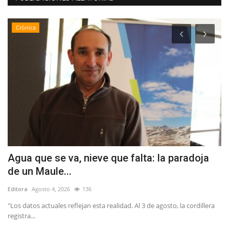
Crónica
Agua que se va, nieve que falta: la paradoja
S
de un Maule...
r
Editora
Agosto 4, 2026
136
Ed
"Los datos actuales reflejan esta realidad. Al 3 de agosto, la cordillera
registra...