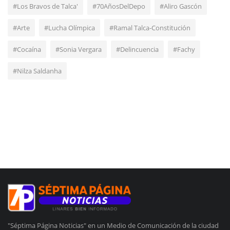
#Los Bravos de Talca'
#70AñosDelDepo
#Aliro Gascón
#Arte
#Lucha Olímpica
#Ramal Talca-Constitución
#Cocaína
#Sonia Vergara
#Delincuencia
#Fachy
#Nilza Saldanha
"Séptima Página Noticias" en un Medio de Comunicación de la ciudad