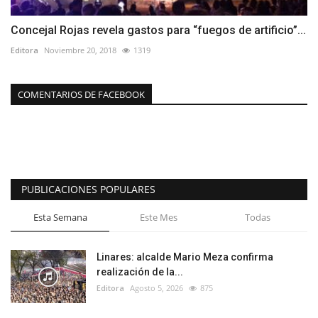
Concejal Rojas revela gastos para “fuegos de artificio”...
Editora
Noviembre 20, 2018
1319
COMENTARIOS DE FACEBOOK
PUBLICACIONES POPULARES
Esta Semana
Este Mes
Todas
Linares: alcalde Mario Meza confirma
realización de la...
Editora
Agosto 5, 2026
875