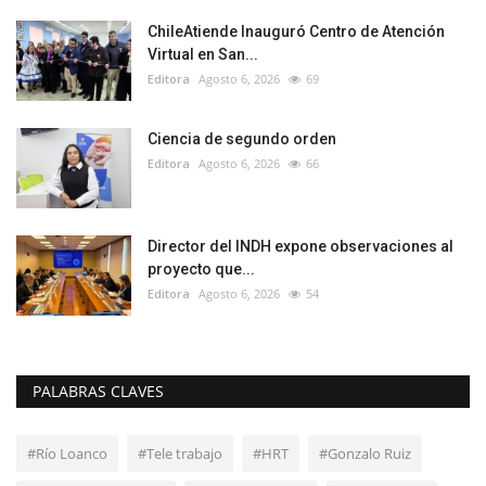
ChileAtiende Inauguró Centro de Atención
Virtual en San...
Editora
Agosto 6, 2026
69
Ciencia de segundo orden
Editora
Agosto 6, 2026
66
Director del INDH expone observaciones al
proyecto que...
Editora
Agosto 6, 2026
54
PALABRAS CLAVES
#Río Loanco
#Tele trabajo
#HRT
#Gonzalo Ruiz