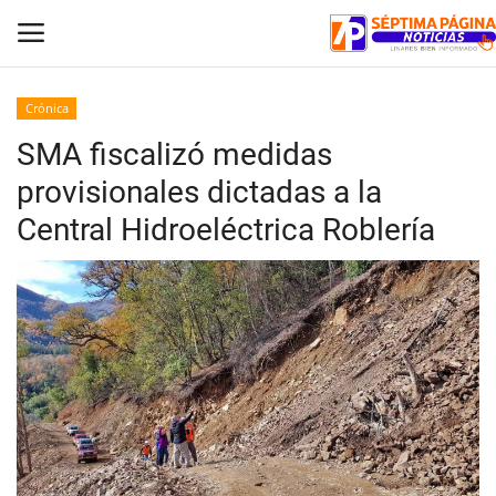
Crónica
SMA fiscalizó medidas
Inicio
provisionales dictadas a la
Crónica
Central Hidroeléctrica Roblería
Policial
Tribunales
Deporte
Política
Espectáculos