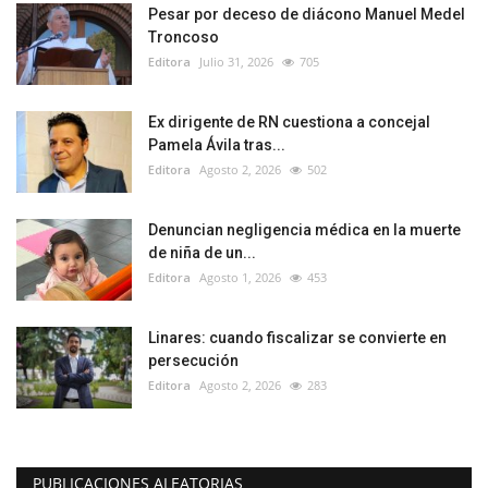
Pesar por deceso de diácono Manuel Medel
Troncoso
Editora
Julio 31, 2026
705
Ex dirigente de RN cuestiona a concejal
Pamela Ávila tras...
Editora
Agosto 2, 2026
502
Denuncian negligencia médica en la muerte
de niña de un...
Editora
Agosto 1, 2026
453
Linares: cuando fiscalizar se convierte en
persecución
Editora
Agosto 2, 2026
283
PUBLICACIONES ALEATORIAS