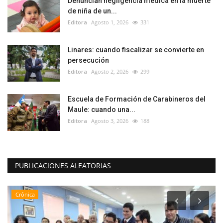
Denuncian negligencia médica en la muerte
de niña de un...
Editora
Agosto 1, 2026
331
Linares: cuando fiscalizar se convierte en
persecución
Editora
Agosto 2, 2026
299
Escuela de Formación de Carabineros del
Maule: cuando una...
Editora
Agosto 3, 2026
188
PUBLICACIONES ALEATORIAS
Crónica