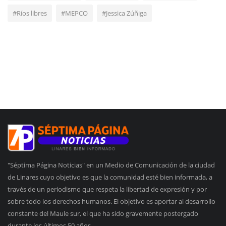
#Ríos libres
#MEPCO
#Jessica Zúñiga
"Séptima Página Noticias" en un Medio de Comunicación de la ciudad
de Linares cuyo objetivo es que la comunidad esté bien informada, a
través de un periodismo que respeta la libertad de expresión y por
sobre todo los derechos humanos. El objetivo es aportar al desarrollo
constante del Maule sur, el que ha sido gravemente postergado
durante los últimos 50 años.