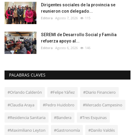
Dirigentes sociales de la provincia se
reunieron con delegado...
Editora
Agosto 7, 2026
115
SEREMI de Desarrollo Social y Familia
refuerza apoyo al...
Editora
Agosto 6, 2026
146
PALABRAS CLAVES
#Orlando Calderón
#Felipe Yáñez
#Diario Financiero
#Claudia Araya
#Pedro Huidobro
#Mercado Campesino
#Residencia Sanitaria
#Bandera
#Tres Esquinas
#Maximiliano Leyton
#Gastronomía
#Danilo Valdés