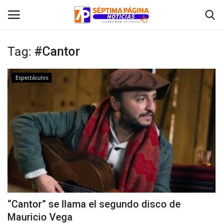
Tag:
#Cantor
Inicio
Espectáculos
Crónica
Policial
Tribunales
Deporte
Política
“Cantor” se llama el segundo disco de
Mauricio Vega
Espectáculos