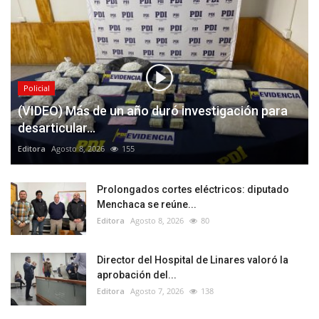
Policial
(VIDEO) Más de un año duró investigación para
desarticular...
Editora
Agosto 8, 2026
155
Prolongados cortes eléctricos: diputado
Menchaca se reúne...
Editora
Agosto 8, 2026
80
Director del Hospital de Linares valoró la
aprobación del...
Editora
Agosto 7, 2026
138