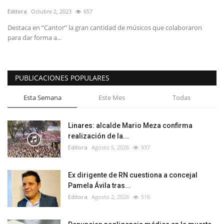
Editora
Octubre 2, 2023
657
Destaca en “Cantor” la gran cantidad de músicos que colaboraron
para dar forma a...
PUBLICACIONES POPULARES
Esta Semana
Este Mes
Todas
Linares: alcalde Mario Meza confirma
realización de la...
Editora
Agosto 5, 2026
937
Ex dirigente de RN cuestiona a concejal
Pamela Ávila tras...
Editora
Agosto 2, 2026
516