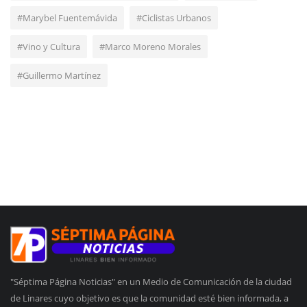
#Marybel Fuentemávida
#Ciclistas Urbanos
#Vino y Cultura
#Marco Moreno Morales
#Guillermo Martínez
"Séptima Página Noticias" en un Medio de Comunicación de la ciudad
de Linares cuyo objetivo es que la comunidad esté bien informada, a