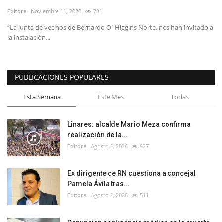
Editora
Noviembre 11, 2020
781
“La junta de vecinos de Bernardo O´Higgins Norte, nos han invitado a
la instalación...
PUBLICACIONES POPULARES
Esta Semana
Este Mes
Todas
Linares: alcalde Mario Meza confirma
realización de la...
Editora
Agosto 5, 2026
927
Ex dirigente de RN cuestiona a concejal
Pamela Ávila tras...
Editora
Agosto 2, 2026
511