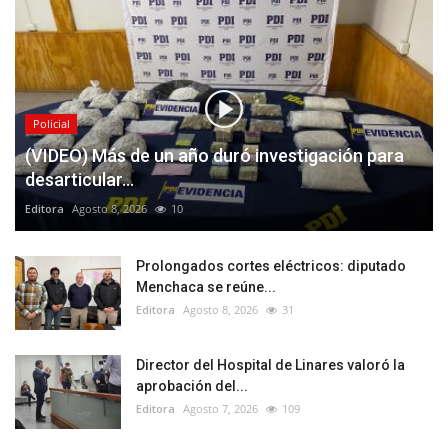
Policial
(VIDEO) Más de un año duró investigación para
desarticular...
Editora
Agosto 8, 2026
10
Prolongados cortes eléctricos: diputado
Menchaca se reúne...
Editora
Agosto 8, 2026
31
Director del Hospital de Linares valoró la
aprobación del...
Editora
Agosto 7, 2026
109