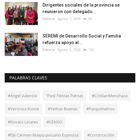
Dirigentes sociales de la provincia se
reunieron con delegado...
Editora
Agosto 7, 2026
89
SEREMI de Desarrollo Social y Familia
refuerza apoyo al...
Editora
Agosto 6, 2026
126
PALABRAS CLAVES
#Ángel Valencia
"Post Fiestas Patrias
#CristianMenchaca
#Verónica Kunse
#Yerbas Buenas
#Parquímetros
#Kovacs Linares
#CENSO
#Eje Carmen-Maipú-Januario Espinoza
#Construcción