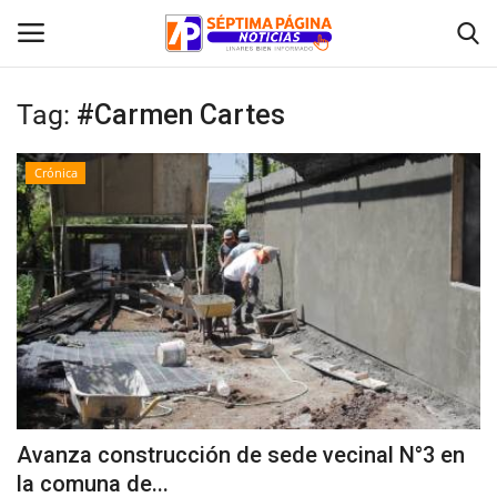
Tag:
#Carmen Cartes
Inicio
Crónica
Crónica
Policial
Tribunales
Deporte
Política
Avanza construcción de sede vecinal N°3 en
la comuna de...
Espectáculos