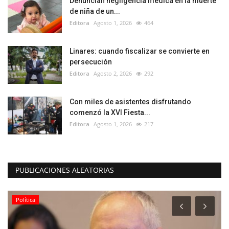
Denuncian negligencia médica en la muerte
de niña de un...
Editora
Agosto 1, 2026
464
Linares: cuando fiscalizar se convierte en
persecución
Editora
Agosto 2, 2026
292
Con miles de asistentes disfrutando
comenzó la XVI Fiesta...
Editora
Agosto 1, 2026
217
PUBLICACIONES ALEATORIAS
Política