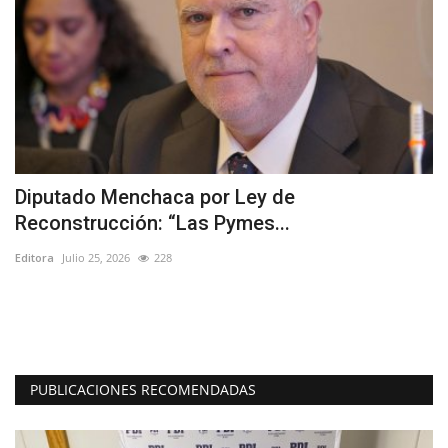
Diputado Menchaca por Ley de
“
Reconstrucción: “Las Pymes...
o
Editora
Julio 25, 2026
228
Ed
Ba
el
PUBLICACIONES RECOMENDADAS