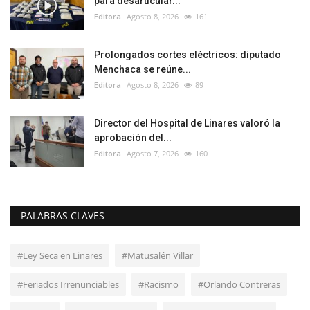
para desarticular...
Editora
Agosto 8, 2026
161
Prolongados cortes eléctricos: diputado
Menchaca se reúne...
Editora
Agosto 8, 2026
89
Director del Hospital de Linares valoró la
aprobación del...
Editora
Agosto 7, 2026
160
PALABRAS CLAVES
#Ley Seca en Linares
#Matusalén Villar
#Feriados Irrenunciables
#Racismo
#Orlando Contreras