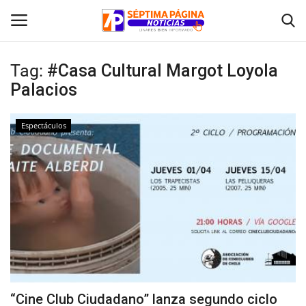
Tag:
#Casa Cultural Margot Loyola
Palacios
Inicio
Crónica
Espectáculos
Policial
Tribunales
Deporte
Política
“Cine Club Ciudadano” lanza segundo ciclo
Espectáculos