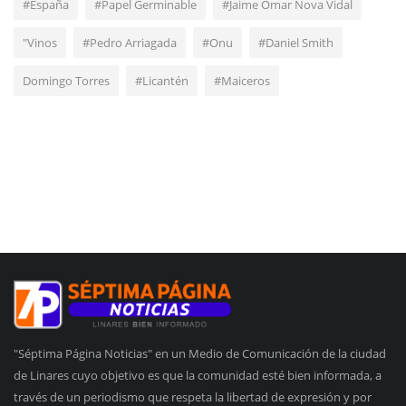
#España
#Papel Germinable
#Jaime Omar Nova Vidal
"Vinos
#Pedro Arriagada
#Onu
#Daniel Smith
Domingo Torres
#Licantén
#Maiceros
"Séptima Página Noticias" en un Medio de Comunicación de la ciudad
de Linares cuyo objetivo es que la comunidad esté bien informada, a
través de un periodismo que respeta la libertad de expresión y por