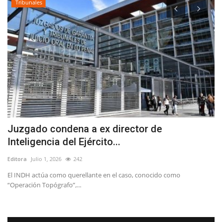
Tribunales
Juzgado condena a ex director de
T
Inteligencia del Ejército...
d
Editora
Julio 1, 2026
242
Ed
l
El INDH actúa como querellante en el caso, conocido como
“Operación Topógrafo”,...