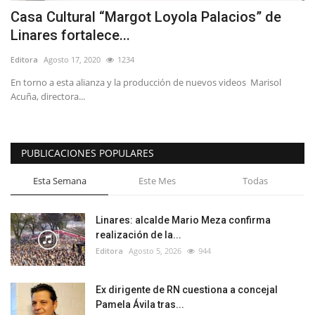
Casa Cultural “Margot Loyola Palacios” de
Linares fortalece...
Editora
Agosto 17, 2020
1234
En torno a esta alianza y la producción de nuevos videos Marisol
Acuña, directora...
PUBLICACIONES POPULARES
Esta Semana
Este Mes
Todas
Linares: alcalde Mario Meza confirma
realización de la...
Editora
Agosto 5, 2026
944
Ex dirigente de RN cuestiona a concejal
Pamela Ávila tras...