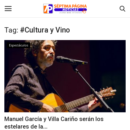
Tag:
#Cultura y Vino
Inicio
Espectáculos
Crónica
Policial
Tribunales
Deporte
Política
Manuel García y Villa Cariño serán los
estelares de la...
Espectáculos