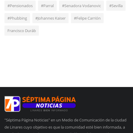
#Pensionados
#Parral
#Senadora Vodanovic
#Sevilla
#Phubbing
#Johannes Kaiser
#Felipe Carrión
Francisco Duráb
"Séptima Página Noticias" en un Medio de Comunicación de la ciudad
de Linares cuyo objetivo es que la comunidad esté bien informada, a