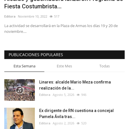
Fiesta Costumbrista...
Editora
Noviembre 10, 2022
517
La actividad se desarrollará en la Plaza de Armas los días 19 y 20 de
noviembre....
PUBLICACIONES POPULARES
Esta Semana
Este Mes
Todas
Linares: alcalde Mario Meza confirma
realización de la...
Editora
Agosto 5, 2026
946
Ex dirigente de RN cuestiona a concejal
Pamela Ávila tras...
Editora
Agosto 2, 2026
520