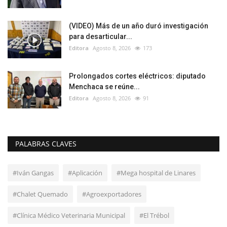
(VIDEO) Más de un año duró investigación
para desarticular...
Editora
Agosto 8, 2026
173
Prolongados cortes eléctricos: diputado
Menchaca se reúne...
Editora
Agosto 8, 2026
91
PALABRAS CLAVES
#Iván Gangas
#Aplicación
#Mega hospital de Linares
#Chalet Quemado
#Agroexportadores
#Clínica Médico Veterinaria Municipal
#El Trébol