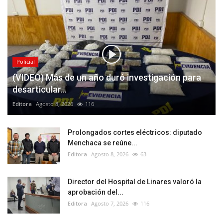
Policial
(VIDEO) Más de un año duró investigación para
desarticular...
Editora
Agosto 8, 2026
116
Prolongados cortes eléctricos: diputado
Menchaca se reúne...
Editora
Agosto 8, 2026
63
Director del Hospital de Linares valoró la
aprobación del...
Editora
Agosto 7, 2026
116