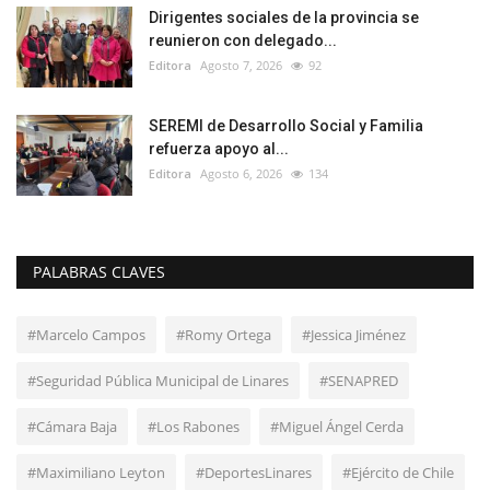
Dirigentes sociales de la provincia se
reunieron con delegado...
Editora
Agosto 7, 2026
92
SEREMI de Desarrollo Social y Familia
refuerza apoyo al...
Editora
Agosto 6, 2026
134
PALABRAS CLAVES
#Marcelo Campos
#Romy Ortega
#Jessica Jiménez
#Seguridad Pública Municipal de Linares
#SENAPRED
#Cámara Baja
#Los Rabones
#Miguel Ángel Cerda
#Maximiliano Leyton
#DeportesLinares
#Ejército de Chile