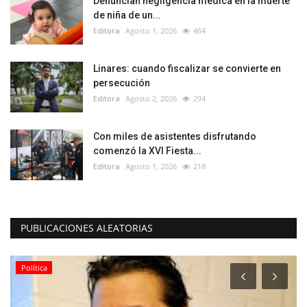
Denuncian negligencia médica en la muerte
de niña de un...
Editora
Agosto 1, 2026
464
Linares: cuando fiscalizar se convierte en
persecución
Editora
Agosto 2, 2026
294
Con miles de asistentes disfrutando
comenzó la XVI Fiesta...
Editora
Agosto 1, 2026
218
PUBLICACIONES ALEATORIAS
Política