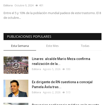
Editora
Octubre 9, 2024
401
Entre el 5 y 10% de la población mundial padece de este trastorno. El 8
de octubre...
PUBLICACIONES POPULARES
Esta Semana
Este Mes
Todas
Linares: alcalde Mario Meza confirma
realización de la...
Editora
Agosto 5, 2026
930
Ex dirigente de RN cuestiona a concejal
Pamela Ávila tras...
Editora
Agosto 2, 2026
513