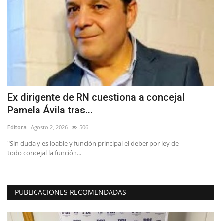
Ex dirigente de RN cuestiona a concejal
A
Pamela Ávila tras...
M
Editora
Agosto 2, 2026
506
Ed
l
"Sin duda y es loable y función principal el deber por ley de
Co
todo concejal la función...
la 
PUBLICACIONES RECOMENDADAS