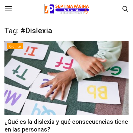
Tag:
#Dislexia
Inicio
Crónica
Crónica
Policial
Tribunales
Deporte
Política
¿Qué es la dislexia y qué consecuencias tiene
en las personas?
Espectáculos