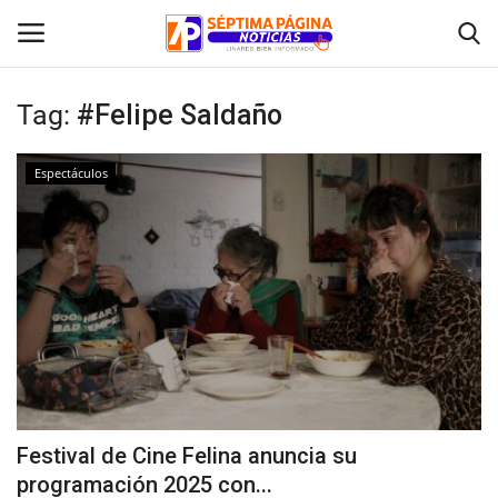
Tag:
#Felipe Saldaño
Inicio
Espectáculos
Crónica
Policial
Tribunales
Deporte
Política
Festival de Cine Felina anuncia su
programación 2025 con...
Espectáculos