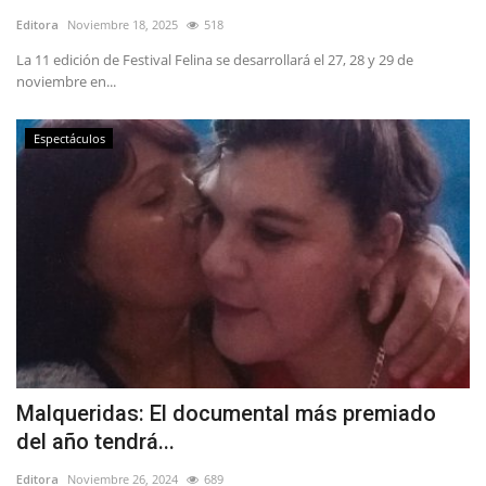
Editora
Noviembre 18, 2025
518
La 11 edición de Festival Felina se desarrollará el 27, 28 y 29 de
noviembre en...
Espectáculos
Malqueridas: El documental más premiado
del año tendrá...
Editora
Noviembre 26, 2024
689