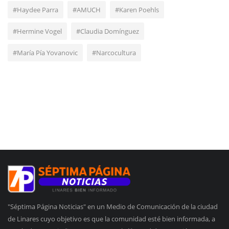
#Haydee Parra
#AMUCH
#Karen Poehls
#Hermine Vogel
#Claudia Domínguez
#María Pía Yovanovic
#Narcocultura
"Séptima Página Noticias" en un Medio de Comunicación de la ciudad
de Linares cuyo objetivo es que la comunidad esté bien informada, a