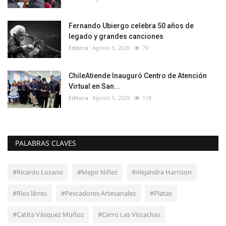
Fernando Ubiergo celebra 50 años de
legado y grandes canciones
Editora
Agosto 6, 2026
79
ChileAtiende Inauguró Centro de Atención
Virtual en San...
Editora
Agosto 6, 2026
118
PALABRAS CLAVES
#Ricardo Lozano
#Mejor Niñez
#Alejandra Harrison
#Ríos libres
#Pescadores Artesanales
#Platas
#Catita Vásquez Muñoz
#Cerro Las Vizcachas