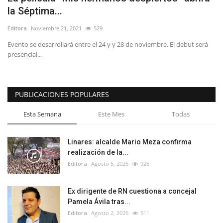
la Séptima...
Editora
Noviembre 21, 2021
529
Evento se desarrollará entre el 24 y y 28 de noviembre. El debut será
presencial...
PUBLICACIONES POPULARES
Esta Semana
Este Mes
Todas
Linares: alcalde Mario Meza confirma
realización de la...
Editora
Agosto 5, 2026
926
Ex dirigente de RN cuestiona a concejal
Pamela Ávila tras...
Editora
Agosto 2, 2026
511