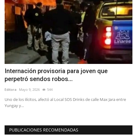
ía
Internación provisoria para joven que
L
perpetró sendos robos...
r
Editora
Mayo 9, 2026
544
Ed
Uno de los ilícitos, afectó al Local SOS Drinks de calle Max Jara entre
El
Yungay y...
ap
PUBLICACIONES RECOMENDADAS