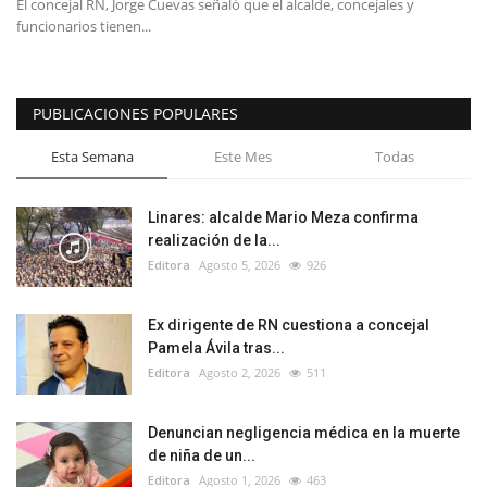
El concejal RN, Jorge Cuevas señaló que el alcalde, concejales y
funcionarios tienen...
PUBLICACIONES POPULARES
Esta Semana
Este Mes
Todas
Linares: alcalde Mario Meza confirma
realización de la...
Editora
Agosto 5, 2026
926
Ex dirigente de RN cuestiona a concejal
Pamela Ávila tras...
Editora
Agosto 2, 2026
511
Denuncian negligencia médica en la muerte
de niña de un...
Editora
Agosto 1, 2026
463