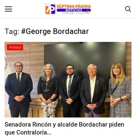
Tag:
#George Bordachar
Inicio
Política
Crónica
Policial
Tribunales
Deporte
Política
Senadora Rincón y alcalde Bordachar piden
que Contraloría...
Espectáculos