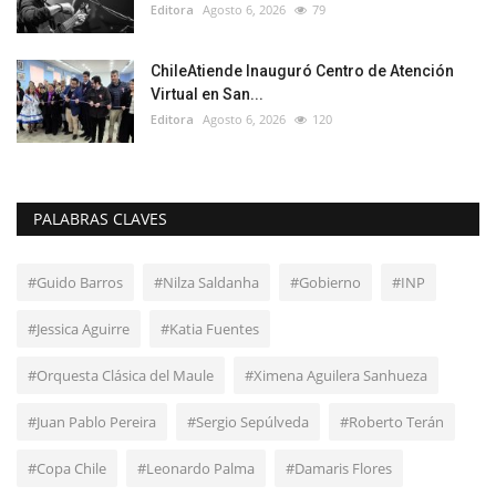
Editora
Agosto 6, 2026
79
ChileAtiende Inauguró Centro de Atención
Virtual en San...
Editora
Agosto 6, 2026
120
PALABRAS CLAVES
#Guido Barros
#Nilza Saldanha
#Gobierno
#INP
#Jessica Aguirre
#Katia Fuentes
#Orquesta Clásica del Maule
#Ximena Aguilera Sanhueza
#Juan Pablo Pereira
#Sergio Sepúlveda
#Roberto Terán
#Copa Chile
#Leonardo Palma
#Damaris Flores