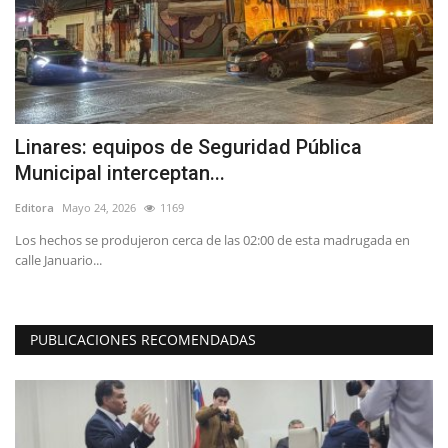
Linares: equipos de Seguridad Pública
D
Municipal interceptan...
d
Editora
Mayo 24, 2026
1169
Ed
Los hechos se produjeron cerca de las 02:00 de esta madrugada en
Re
calle Januario...
as
PUBLICACIONES RECOMENDADAS