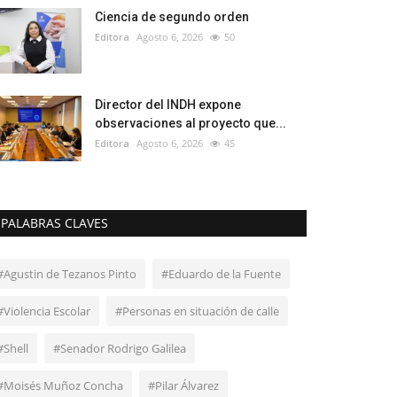
Ciencia de segundo orden
Editora
Agosto 6, 2026
50
Director del INDH expone
observaciones al proyecto que...
Editora
Agosto 6, 2026
45
PALABRAS CLAVES
#Agustin de Tezanos Pinto
#Eduardo de la Fuente
#Violencia Escolar
#Personas en situación de calle
#Shell
#Senador Rodrigo Galilea
#Moisés Muñoz Concha
#Pilar Álvarez