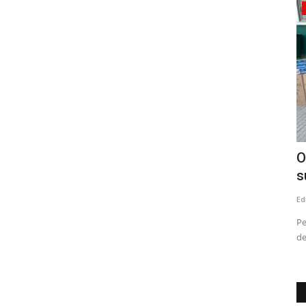
Crónica
scénica
SEREMI de Desarrollo Social y Familia
O
refuerza apoyo al...
s
Editora
Agosto 6, 2026
54
Ed
 con más de
Pe
de