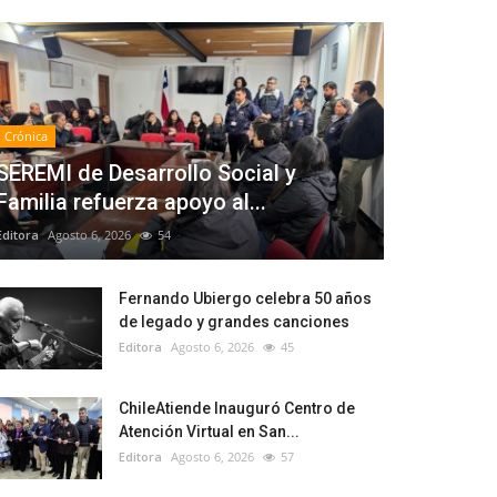
Crónica
SEREMI de Desarrollo Social y
Familia refuerza apoyo al...
Editora
Agosto 6, 2026
54
Fernando Ubiergo celebra 50 años
de legado y grandes canciones
Editora
Agosto 6, 2026
45
ChileAtiende Inauguró Centro de
Atención Virtual en San...
Editora
Agosto 6, 2026
57