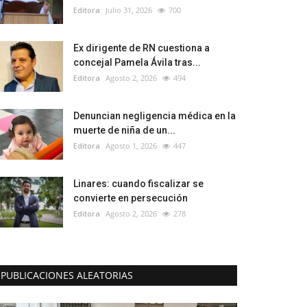
Editora
Julio 31, 2026
700
Ex dirigente de RN cuestiona a
concejal Pamela Ávila tras...
Editora
Agosto 2, 2026
494
Denuncian negligencia médica en la
muerte de niña de un...
Editora
Agosto 1, 2026
447
Linares: cuando fiscalizar se
convierte en persecución
Editora
Agosto 2, 2026
278
PUBLICACIONES ALEATORIAS