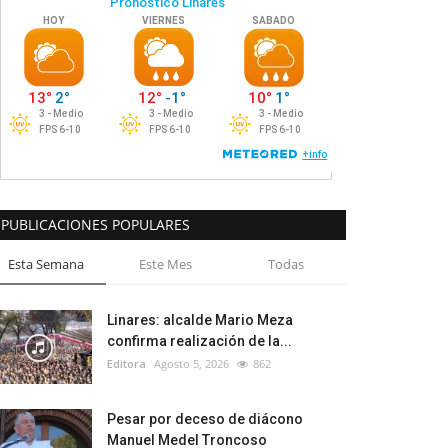
PUBLICACIONES POPULARES
Esta Semana
Este Mes
Todas
Linares: alcalde Mario Meza
confirma realización de la...
Editora
Agosto 5, 2026
862
Pesar por deceso de diácono
Manuel Medel Troncoso