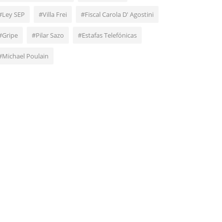
#Ley SEP
#Villa Frei
#Fiscal Carola D' Agostini
#Gripe
#Pilar Sazo
#Estafas Telefónicas
#Michael Poulain