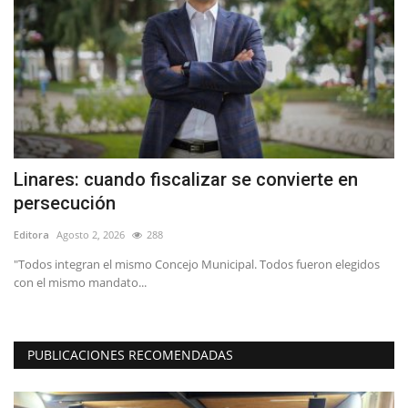
Linares: cuando fiscalizar se convierte en
D
persecución
R
Editora
Agosto 2, 2026
288
Ed
"Todos integran el mismo Concejo Municipal. Todos fueron elegidos
con el mismo mandato...
PUBLICACIONES RECOMENDADAS