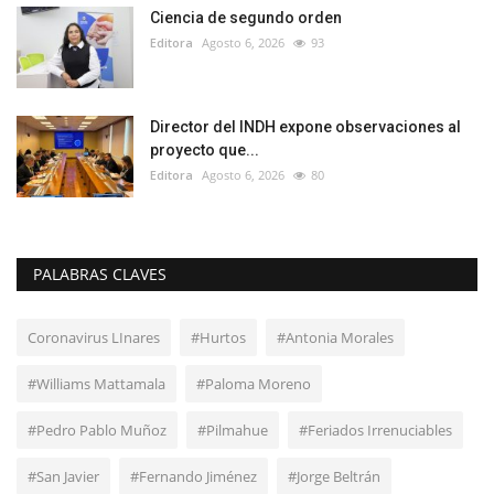
Ciencia de segundo orden
Editora
Agosto 6, 2026
93
Director del INDH expone observaciones al
proyecto que...
Editora
Agosto 6, 2026
80
PALABRAS CLAVES
Coronavirus LInares
#Hurtos
#Antonia Morales
#Williams Mattamala
#Paloma Moreno
#Pedro Pablo Muñoz
#Pilmahue
#Feriados Irrenuciables
#San Javier
#Fernando Jiménez
#Jorge Beltrán