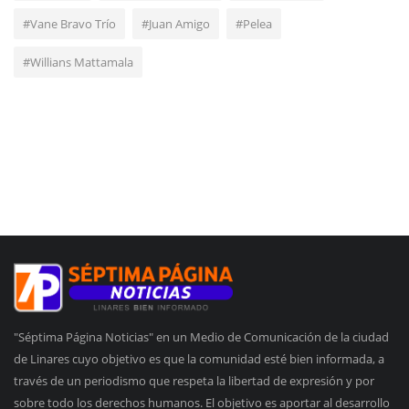
#Vane Bravo Trío
#Juan Amigo
#Pelea
#Willians Mattamala
"Séptima Página Noticias" en un Medio de Comunicación de la ciudad
de Linares cuyo objetivo es que la comunidad esté bien informada, a
través de un periodismo que respeta la libertad de expresión y por
sobre todo los derechos humanos. El objetivo es aportar al desarrollo