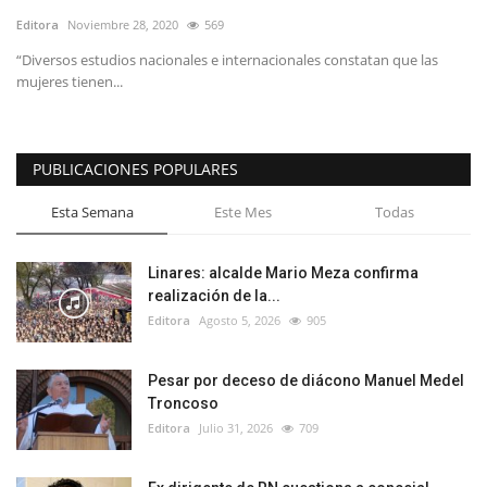
Editora
Noviembre 28, 2020
569
“Diversos estudios nacionales e internacionales constatan que las
mujeres tienen...
PUBLICACIONES POPULARES
Esta Semana
Este Mes
Todas
Linares: alcalde Mario Meza confirma
realización de la...
Editora
Agosto 5, 2026
905
Pesar por deceso de diácono Manuel Medel
Troncoso
Editora
Julio 31, 2026
709