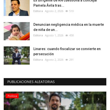
Ex dirigente de RN cuestiona a concejal
Pamela Ávila tras...
Editora
Agosto 2, 2026
510
Denuncian negligencia médica en la muerte
de niña de un...
Editora
Agosto 1, 2026
458
Linares: cuando fiscalizar se convierte en
persecución
Editora
Agosto 2, 2026
291
PUBLICACIONES ALEATORIAS
Política