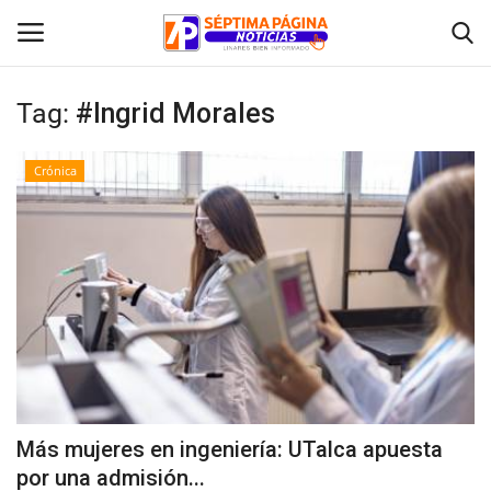
Tag:
#Ingrid Morales
Inicio
Crónica
Crónica
Policial
Tribunales
Deporte
Política
Más mujeres en ingeniería: UTalca apuesta
por una admisión...
Espectáculos