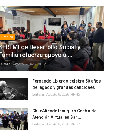
Crónica
SEREMI de Desarrollo Social y
Familia refuerza apoyo al...
Editora
Agosto 6, 2026
54
Fernando Ubiergo celebra 50 años
de legado y grandes canciones
Editora
Agosto 6, 2026
45
ChileAtiende Inauguró Centro de
Atención Virtual en San...
Editora
Agosto 6, 2026
57