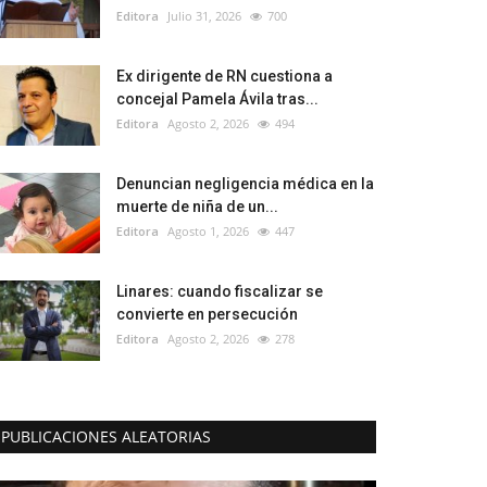
Editora
Julio 31, 2026
700
Ex dirigente de RN cuestiona a
concejal Pamela Ávila tras...
Editora
Agosto 2, 2026
494
Denuncian negligencia médica en la
muerte de niña de un...
Editora
Agosto 1, 2026
447
Linares: cuando fiscalizar se
convierte en persecución
Editora
Agosto 2, 2026
278
PUBLICACIONES ALEATORIAS