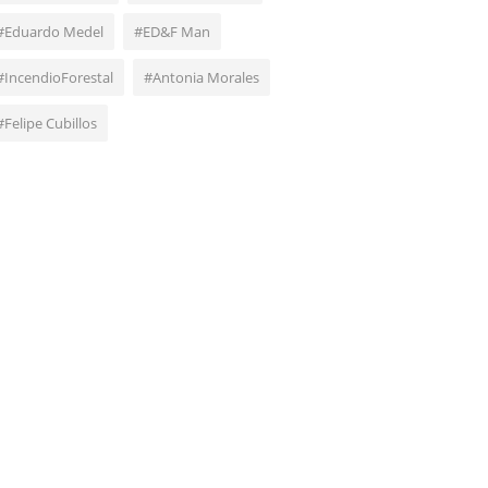
#Eduardo Medel
#ED&F Man
#IncendioForestal
#Antonia Morales
#Felipe Cubillos