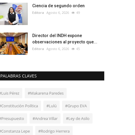
Ciencia de segundo orden
Editora
Agosto 6, 2026
49
Director del INDH expone
observaciones al proyecto que...
Editora
Agosto 6, 2026
45
PALABRAS CLAVES
#Luis Pérez
#Makarena Paredes
#Constitución Política
#Lulú
#Grupo EVA
#Presupuesto
#Andrea Villar
#Ley de Asilo
#Constanza Lepe
#Rodrigo Herrera