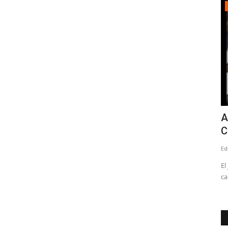
Política
Pública
Diputado Menchaca por Ley de
A
Reconstrucción: “Las Pymes...
C
Editora
Julio 25, 2026
217
Ed
esta
El
ca