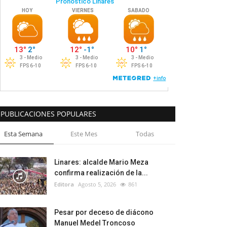
PUBLICACIONES POPULARES
Esta Semana
Este Mes
Todas
Linares: alcalde Mario Meza
confirma realización de la...
Editora
Agosto 5, 2026
861
Pesar por deceso de diácono
Manuel Medel Troncoso