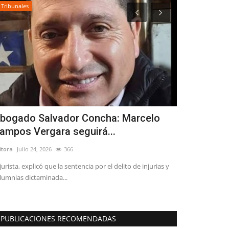
Tribunales
Deporte
bogado Salvador Concha: Marcelo
Mindep-IND
ampos Vergara seguirá...
sus talleres
itora
Julio 24, 2026
366
Editora
Enero 25, 
 jurista, explicó que la sentencia por el delito de injurias y
La oferta program
lumnias dictaminada...
Maule también ab
PUBLICACIONES RECOMENDADAS