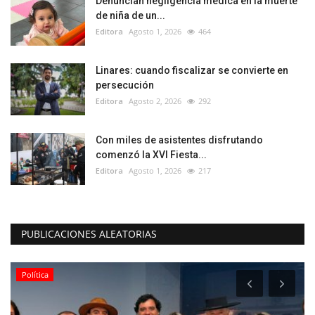
Denuncian negligencia médica en la muerte
de niña de un...
Editora
Agosto 1, 2026
464
Linares: cuando fiscalizar se convierte en
persecución
Editora
Agosto 2, 2026
292
Con miles de asistentes disfrutando
comenzó la XVI Fiesta...
Editora
Agosto 1, 2026
217
PUBLICACIONES ALEATORIAS
Política