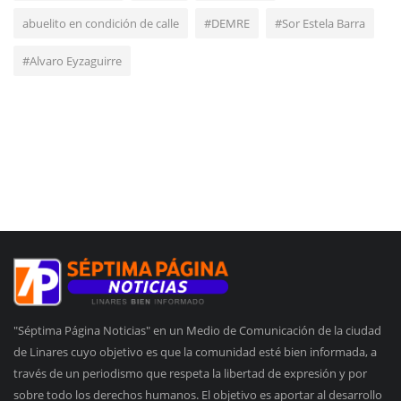
abuelito en condición de calle
#DEMRE
#Sor Estela Barra
#Alvaro Eyzaguirre
"Séptima Página Noticias" en un Medio de Comunicación de la ciudad
de Linares cuyo objetivo es que la comunidad esté bien informada, a
través de un periodismo que respeta la libertad de expresión y por
sobre todo los derechos humanos. El objetivo es aportar al desarrollo