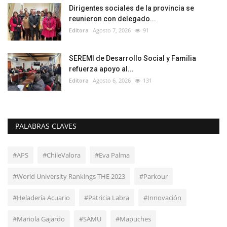
Dirigentes sociales de la provincia se
reunieron con delegado...
Editora
Agosto 7, 2026
91
SEREMI de Desarrollo Social y Familia
refuerza apoyo al...
Editora
Agosto 6, 2026
131
PALABRAS CLAVES
#APS
#ChileValora
#Eva Palma
#World University Rankings THE 2023
#Parkour
#Heladería Acuario
#Patricia Labra
#Innovación
#Mariola Gajardo
#SAMU
#Mapuches