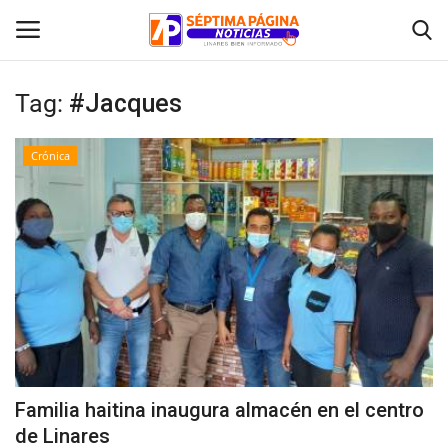
Tag:
#Jacques
Inicio
Crónica
Crónica
Policial
Tribunales
Deporte
Política
Familia haitina inaugura almacén en el centro
de Linares
Espectáculos