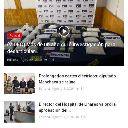
Policial
(VIDEO) Más de un año duró investigación para
desarticular...
Editora
Agosto 8, 2026
106
Prolongados cortes eléctricos: diputado
Menchaca se reúne...
Editora
Agosto 8, 2026
61
Director del Hospital de Linares valoró la
aprobación del...
Editora
Agosto 7, 2026
115