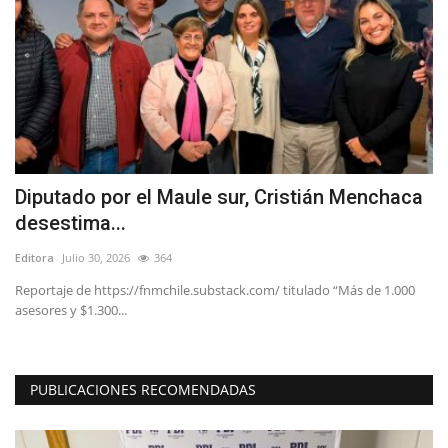
Diputado por el Maule sur, Cristián Menchaca
T
desestima...
C
Editora
Julio 30, 2026
364
Ed
ó
Reportaje de https://fnmchile.substack.com/ titulado “Más de 1.000
La
asesores y $1.300...
de
PUBLICACIONES RECOMENDADAS