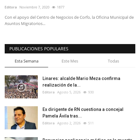
Editora
Noviembre 7, 2020
1877
Con el apoyo del Centro de Negocios de Corfo, la Oficina Municipal de
Asuntos Migratorios...
PUBLICACIONES POPULARES
Esta Semana
Este Mes
Todas
Linares: alcalde Mario Meza confirma
realización de la...
Editora
Agosto 5, 2026
930
Ex dirigente de RN cuestiona a concejal
Pamela Ávila tras...
Editora
Agosto 2, 2026
511