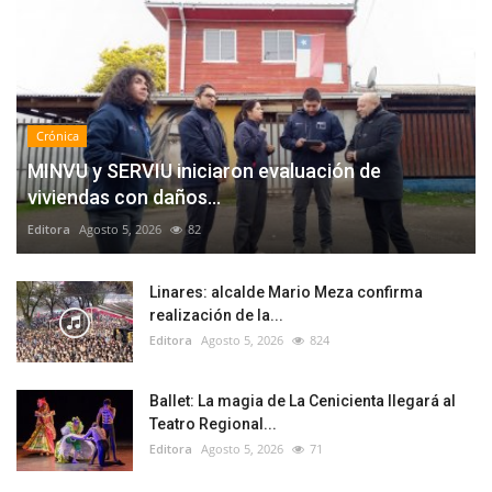
Crónica
MINVU y SERVIU iniciaron evaluación de
viviendas con daños...
Editora
Agosto 5, 2026
82
Linares: alcalde Mario Meza confirma
realización de la...
Editora
Agosto 5, 2026
824
Ballet: La magia de La Cenicienta llegará al
Teatro Regional...
Editora
Agosto 5, 2026
71