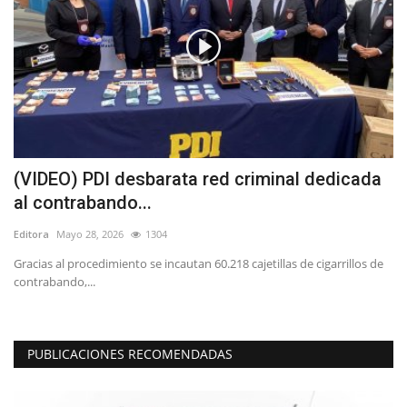
as
(VIDEO) PDI desbarata red criminal dedicada
L
al contrabando...
p
Editora
Mayo 28, 2026
1304
Ed
Gracias al procedimiento se incautan 60.218 cajetillas de cigarrillos de
"T
contrabando,...
co
PUBLICACIONES RECOMENDADAS