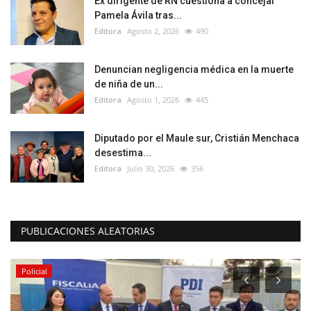
Ex dirigente de RN cuestiona a concejal
Pamela Ávila tras...
Editora
Agosto 2, 2026
490
Denuncian negligencia médica en la muerte
de niña de un...
Editora
Agosto 1, 2026
445
Diputado por el Maule sur, Cristián Menchaca
desestima...
Editora
Julio 30, 2026
356
PUBLICACIONES ALEATORIAS
Policial