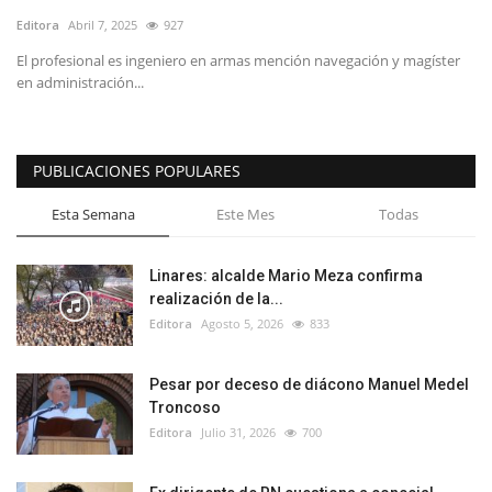
Editora
Abril 7, 2025
927
El profesional es ingeniero en armas mención navegación y magíster
en administración...
PUBLICACIONES POPULARES
Esta Semana
Este Mes
Todas
Linares: alcalde Mario Meza confirma
realización de la...
Editora
Agosto 5, 2026
833
Pesar por deceso de diácono Manuel Medel
Troncoso
Editora
Julio 31, 2026
700