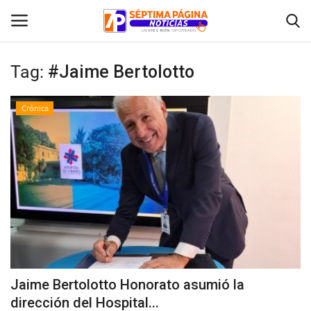
Tag:
#Jaime Bertolotto
Inicio
Crónica
Crónica
Policial
Tribunales
Deporte
Política
Jaime Bertolotto Honorato asumió la
dirección del Hospital...
Espectáculos