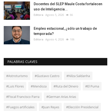
Docentes del SLEP Maule Costa fortalecen
uso de Inteligencia...
Editora
Agosto 5, 2026
66
Empleo estacional, ¿sólo un trabajo de
temporada?
Editora
Agosto 4, 2026
106
PALABRAS CLAVES
#Astroturismo
#Gustavo Castro
#Nilza Saldanha
#Luis Flores
#Mendoza
#Ruta del Dinero
#El Puma
#Fiscal Francisco Parra
#German Arias Arias
#Fuegos artificiales
#Juan Reyes
#Elección Presidencial