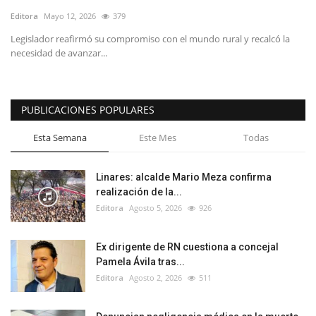
Editora
Mayo 12, 2026
379
Legislador reafirmó su compromiso con el mundo rural y recalcó la
necesidad de avanzar...
PUBLICACIONES POPULARES
Esta Semana
Este Mes
Todas
Linares: alcalde Mario Meza confirma
realización de la...
Editora
Agosto 5, 2026
926
Ex dirigente de RN cuestiona a concejal
Pamela Ávila tras...
Editora
Agosto 2, 2026
511