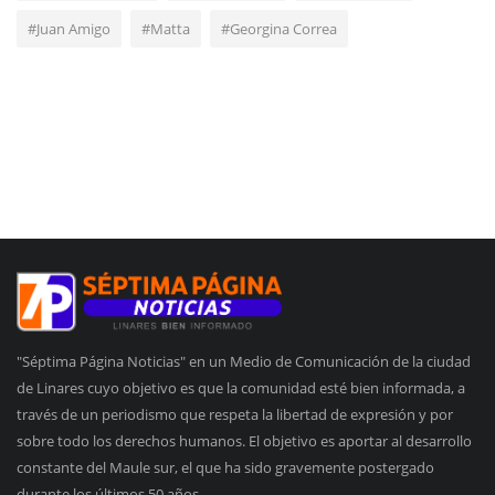
#Juan Amigo
#Matta
#Georgina Correa
"Séptima Página Noticias" en un Medio de Comunicación de la ciudad
de Linares cuyo objetivo es que la comunidad esté bien informada, a
través de un periodismo que respeta la libertad de expresión y por
sobre todo los derechos humanos. El objetivo es aportar al desarrollo
constante del Maule sur, el que ha sido gravemente postergado
durante los últimos 50 años.