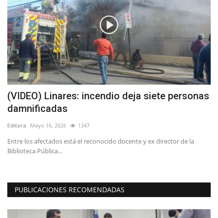
(VIDEO) Linares: incendio deja siete personas
R
damnificadas
s
Editora
Mayo 16, 2026
1347
Ed
Entre los afectados está el reconocido docente y ex director de la
El
Biblioteca Pública...
Co
PUBLICACIONES RECOMENDADAS