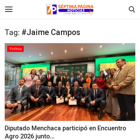
Tag:
#Jaime Campos
Inicio
Política
Crónica
Policial
Tribunales
Deporte
Política
Diputado Menchaca participó en Encuentro
Agro 2026 junto...
Espectáculos