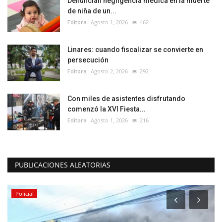
Denuncian negligencia médica en la muerte
de niña de un...
Editora
Agosto 1, 2026
462
Linares: cuando fiscalizar se convierte en
persecución
Editora
Agosto 2, 2026
292
Con miles de asistentes disfrutando
comenzó la XVI Fiesta...
Editora
Agosto 1, 2026
216
PUBLICACIONES ALEATORIAS
Policial