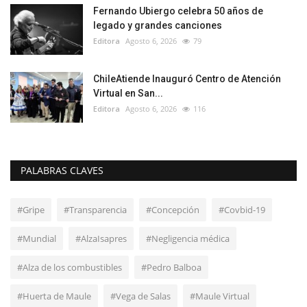
Fernando Ubiergo celebra 50 años de
legado y grandes canciones
Editora
Agosto 6, 2026
79
ChileAtiende Inauguró Centro de Atención
Virtual en San...
Editora
Agosto 6, 2026
116
PALABRAS CLAVES
#Gripe
#Transparencia
#Concepción
#Covbid-19
#Mundial
#AlzaIsapres
#Negligencia médica
#Alza de los combustibles
#Pedro Balboa
#Huerta de Maule
#Vega de Salas
#Maule Virtual