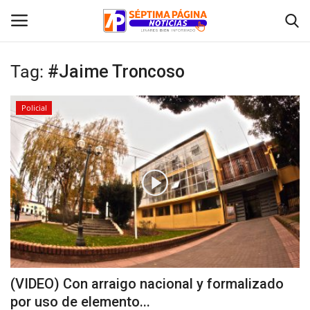
Tag:
#Jaime Troncoso
Inicio
Policial
Crónica
Policial
Tribunales
Deporte
Política
(VIDEO) Con arraigo nacional y formalizado
por uso de elemento...
Espectáculos