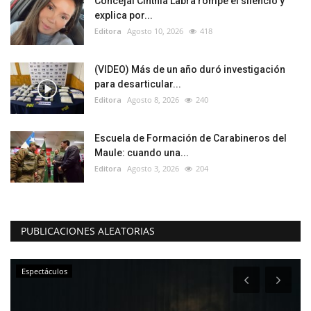
Concejal Cinthia Labra rompe el silencio y
explica por...
Editora
Agosto 10, 2026
418
(VIDEO) Más de un año duró investigación
para desarticular...
Editora
Agosto 8, 2026
240
Escuela de Formación de Carabineros del
Maule: cuando una...
Editora
Agosto 3, 2026
204
PUBLICACIONES ALEATORIAS
Espectáculos