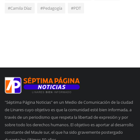
#Camila Díaz
#Pedagogía
#PDT
"Séptima Página Noticias" en un Medio de Comunicación de la ciudad
de Linares cuyo objetivo es que la comunidad esté bien informada, a
través de un periodismo que respeta la libertad de expresión y por
sobre todo los derechos humanos. El objetivo es aportar al desarrollo
constante del Maule sur, el que ha sido gravemente postergado
durante los últimos 50 años.