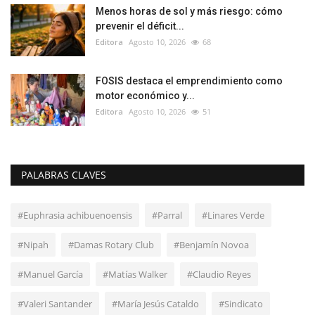
Menos horas de sol y más riesgo: cómo
prevenir el déficit...
Editora
Agosto 10, 2026
68
FOSIS destaca el emprendimiento como
motor económico y...
Editora
Agosto 10, 2026
51
PALABRAS CLAVES
#Euphrasia achibuenoensis
#Parral
#Linares Verde
#Nipah
#Damas Rotary Club
#Benjamín Novoa
#Manuel García
#Matías Walker
#Claudio Reyes
#Valeri Santander
#María Jesús Cataldo
#Sindicato