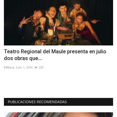
Teatro Regional del Maule presenta en julio
L
dos obras que...
L
Editora
Julio 1, 2026
226
Ed
El
pr
PUBLICACIONES RECOMENDADAS