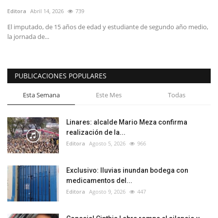
Editora
Abril 14, 2026
739
El imputado, de 15 años de edad y estudiante de segundo año medio,
la jornada de...
PUBLICACIONES POPULARES
Esta Semana
Este Mes
Todas
Linares: alcalde Mario Meza confirma
realización de la...
Editora
Agosto 5, 2026
966
Exclusivo: lluvias inundan bodega con
medicamentos del...
Editora
Agosto 9, 2026
447