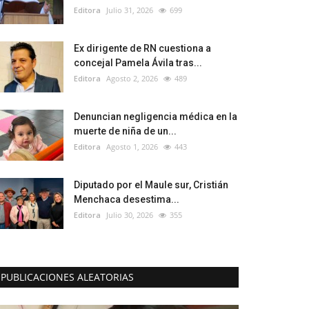
Editora
Julio 31, 2026
699
Ex dirigente de RN cuestiona a
concejal Pamela Ávila tras...
Editora
Agosto 2, 2026
489
Denuncian negligencia médica en la
muerte de niña de un...
Editora
Agosto 1, 2026
443
Diputado por el Maule sur, Cristián
Menchaca desestima...
Editora
Julio 30, 2026
355
PUBLICACIONES ALEATORIAS