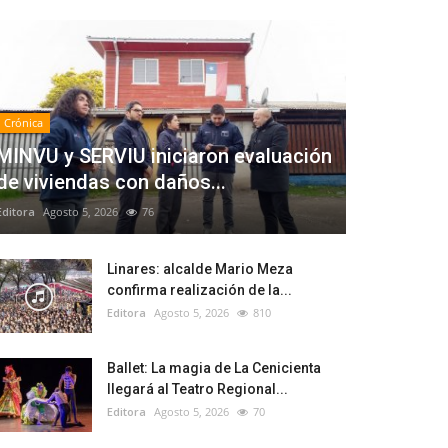
Crónica
MINVU y SERVIU iniciaron evaluación
de viviendas con daños...
Editora
Agosto 5, 2026
76
Linares: alcalde Mario Meza
confirma realización de la...
Editora
Agosto 5, 2026
810
Ballet: La magia de La Cenicienta
llegará al Teatro Regional...
Editora
Agosto 5, 2026
70