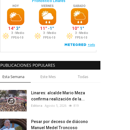
PUBLICACIONES POPULARES
Esta Semana
Este Mes
Todas
Linares: alcalde Mario Meza
confirma realización de la...
Editora
Agosto 5, 2026
819
Pesar por deceso de diácono
Manuel Medel Troncoso