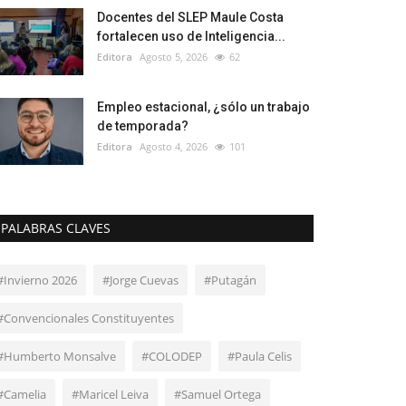
Docentes del SLEP Maule Costa
fortalecen uso de Inteligencia...
Editora
Agosto 5, 2026
62
Empleo estacional, ¿sólo un trabajo
de temporada?
Editora
Agosto 4, 2026
101
PALABRAS CLAVES
#Invierno 2026
#Jorge Cuevas
#Putagán
#Convencionales Constituyentes
#Humberto Monsalve
#COLODEP
#Paula Celis
#Camelia
#Maricel Leiva
#Samuel Ortega