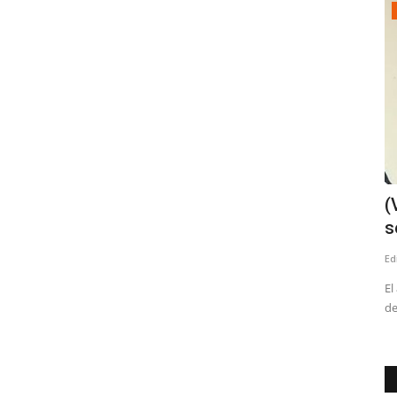
Deporte
romea
Escuelas de Verano en San Javier
(
cierran su primera etapa...
s
Editora
Febrero 5, 2026
631
Ed
 emitidas por
La iniciativa deportiva y recreativa destacó por su alta
El
convocatoria y ya proyecta...
de