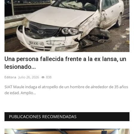
Una persona fallecida frente a la ex Iansa, un
C
lesionado...
V
Editora
Julio 26, 2026
838
Ed
SIAT Maule indaga el atropello de un hombre de alrededor de 35 años
La
de edad. Amplio...
qu
PUBLICACIONES RECOMENDADAS