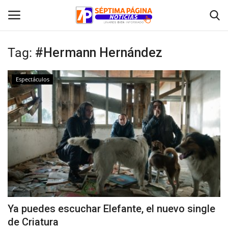
Tag:
#Hermann Hernández
Inicio
Espectáculos
Crónica
Policial
Tribunales
Deporte
Política
Ya puedes escuchar Elefante, el nuevo single
de Criatura
Espectáculos