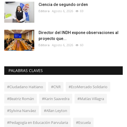
Ciencia de segundo orden
Editora
Agosto 6, 2026
69
Director del INDH expone observaciones al
proyecto que...
Editora
Agosto 6, 2026
60
PALABRAS CLAVES
#Ciudadano Haitiano
#CNR
#EcoMercado Solidario
#Beatriz Román
#Karin Saavedra
#Matías Villagra
#Sylvina Narváez
#Allan Leyton
#Pedagogía en Educación Parvularia
#Escuela