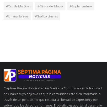
#Camila Martínez
#Clínica del Maule
#Suplementero
#Johana Salinas
#Gráfica Linares
"Séptima Página Noticias" en un Medio de Comunicación de la ciudad
de Linares cuyo objetivo es que la comunidad esté bien informada, a
través de un periodismo que respeta la libertad de expresión y por
sobre todo los derechos humanos. El objetivo es aportar al desarrollo