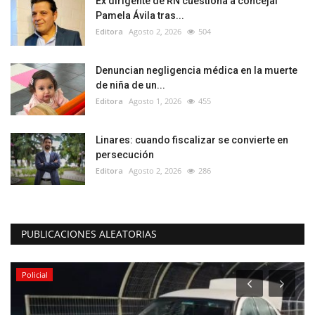
Ex dirigente de RN cuestiona a concejal
Pamela Ávila tras...
Editora
Agosto 2, 2026
504
Denuncian negligencia médica en la muerte
de niña de un...
Editora
Agosto 1, 2026
455
Linares: cuando fiscalizar se convierte en
persecución
Editora
Agosto 2, 2026
286
PUBLICACIONES ALEATORIAS
Policial