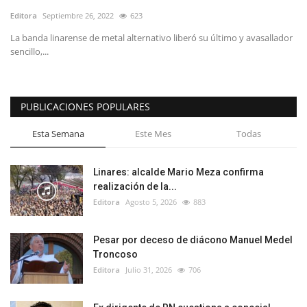
Editora
Septiembre 26, 2022
623
La banda linarense de metal alternativo liberó su último y avasallador
sencillo,...
PUBLICACIONES POPULARES
Esta Semana
Este Mes
Todas
Linares: alcalde Mario Meza confirma
realización de la...
Editora
Agosto 5, 2026
883
Pesar por deceso de diácono Manuel Medel
Troncoso
Editora
Julio 31, 2026
706