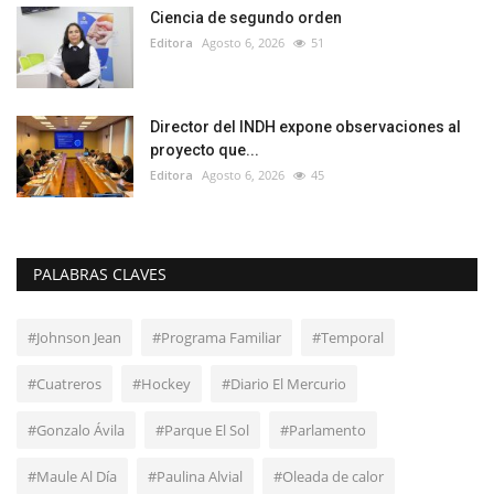
Ciencia de segundo orden
Editora
Agosto 6, 2026
51
Director del INDH expone observaciones al
proyecto que...
Editora
Agosto 6, 2026
45
PALABRAS CLAVES
#Johnson Jean
#Programa Familiar
#Temporal
#Cuatreros
#Hockey
#Diario El Mercurio
#Gonzalo Ávila
#Parque El Sol
#Parlamento
#Maule Al Día
#Paulina Alvial
#Oleada de calor