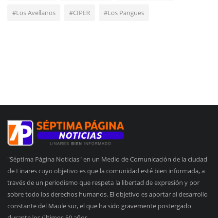
#Los Avellanos
#CIPER
#Los Pangues
"Séptima Página Noticias" en un Medio de Comunicación de la ciudad
de Linares cuyo objetivo es que la comunidad esté bien informada, a
través de un periodismo que respeta la libertad de expresión y por
sobre todo los derechos humanos. El objetivo es aportar al desarrollo
constante del Maule sur, el que ha sido gravemente postergado
durante los últimos 50 años.