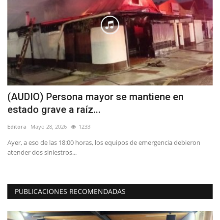
(AUDIO) Persona mayor se mantiene en
B
estado grave a raíz...
B
Editora
Mayo 28, 2026
1233
Ed
Ayer, a eso de las 18:00 horas, los equipos de emergencia debieron
La
atender dos siniestros...
es
PUBLICACIONES RECOMENDADAS