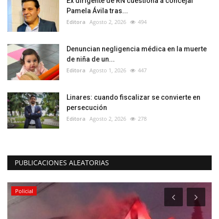
Ex dirigente de RN cuestiona a concejal
Pamela Ávila tras...
Editora
Agosto 2, 2026
494
Denuncian negligencia médica en la muerte
de niña de un...
Editora
Agosto 1, 2026
447
Linares: cuando fiscalizar se convierte en
persecución
Editora
Agosto 2, 2026
278
PUBLICACIONES ALEATORIAS
Policial