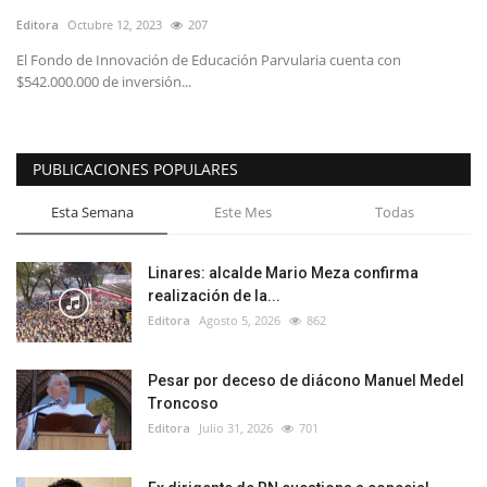
Editora
Octubre 12, 2023
207
El Fondo de Innovación de Educación Parvularia cuenta con
$542.000.000 de inversión...
PUBLICACIONES POPULARES
Esta Semana
Este Mes
Todas
Linares: alcalde Mario Meza confirma
realización de la...
Editora
Agosto 5, 2026
862
Pesar por deceso de diácono Manuel Medel
Troncoso
Editora
Julio 31, 2026
701