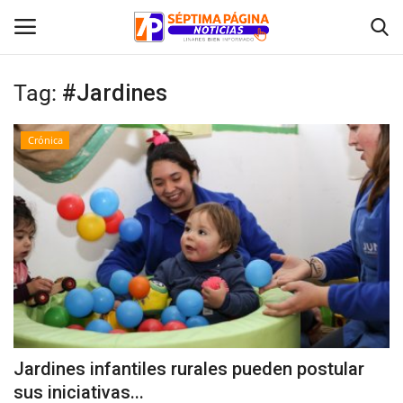
Tag:
#Jardines
Inicio
Crónica
Crónica
Policial
Tribunales
Deporte
Política
Jardines infantiles rurales pueden postular
sus iniciativas...
Espectáculos