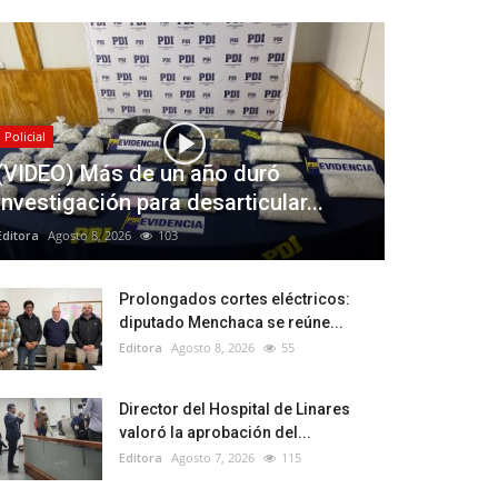
Policial
(VIDEO) Más de un año duró
investigación para desarticular...
Editora
Agosto 8, 2026
103
Prolongados cortes eléctricos:
diputado Menchaca se reúne...
Editora
Agosto 8, 2026
55
Director del Hospital de Linares
valoró la aprobación del...
Editora
Agosto 7, 2026
115