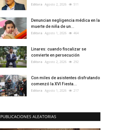
Editora
Agosto 2, 2026
511
Denuncian negligencia médica en la
muerte de niña de un...
Editora
Agosto 1, 2026
464
Linares: cuando fiscalizar se
convierte en persecución
Editora
Agosto 2, 2026
292
Con miles de asistentes disfrutando
comenzó la XVI Fiesta...
Editora
Agosto 1, 2026
217
PUBLICACIONES ALEATORIAS