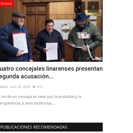
Política
Política
uatro concejales linarenses presentan
Encuesta C
egunda acusación...
Vodanovic y
itora
Julio 29, 2026
410
Editora
Julio 7, 20
l rol de un concejal es velar por la probidad y la
La congresal por 
ansparencia, y ante auditorías...
es defender los d
PUBLICACIONES RECOMENDADAS