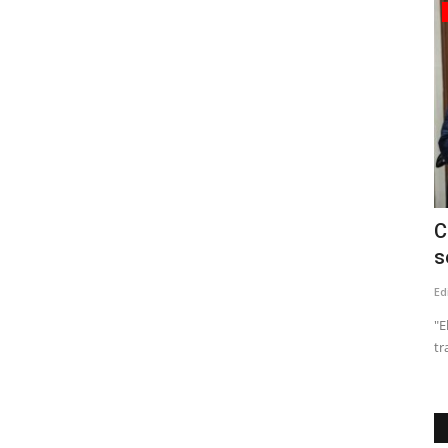
Crónica
Director del Hospital de Linares valoró
C
..
la aprobación del...
s
Editora
Agosto 7, 2026
115
Ed
dos en Talca
El doctor René Espinosa expresó que las 7 ambulancias,
"E
vienen a reponer la flota...
tr