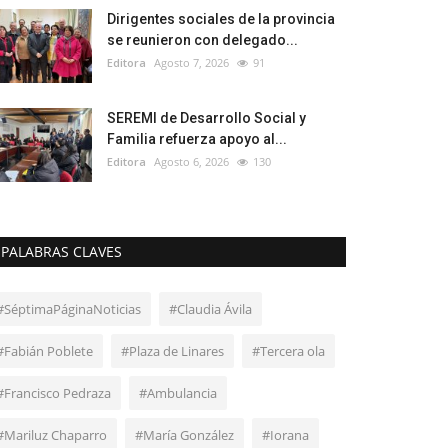
Dirigentes sociales de la provincia
se reunieron con delegado...
Editora
Agosto 7, 2026
91
SEREMI de Desarrollo Social y
Familia refuerza apoyo al...
Editora
Agosto 6, 2026
130
PALABRAS CLAVES
#SéptimaPáginaNoticias
#Claudia Ávila
#Fabián Poblete
#Plaza de Linares
#Tercera ola
#Francisco Pedraza
#Ambulancia
#Mariluz Chaparro
#María González
#Iorana