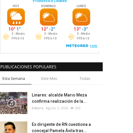
PUBLICACIONES POPULARES
Esta Semana
Este Mes
Todas
Linares: alcalde Mario Meza
confirma realización de la...
Editora
Agosto 5, 2026
930
Ex dirigente de RN cuestiona a
concejal Pamela Ávila tras...