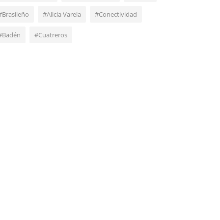
#Brasileño
#Alicia Varela
#Conectividad
#Badén
#Cuatreros