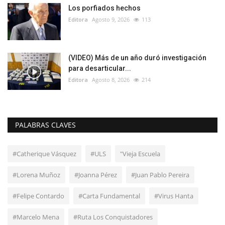
Los porfiados hechos
Editora
Agosto 9, 2026
113
(VIDEO) Más de un año duró investigación
para desarticular...
Editora
Agosto 8, 2026
214
PALABRAS CLAVES
#Catherique Vásquez
#ULS
"Vieja Escuela
#Lorena Muñoz
#Joanna Pérez
#Juan Pablo Pereira
#Felipe Contardo
#Carta Fundamental
#Virus Hanta
#Marcelo Mena
#Ruta Los Conquistadores