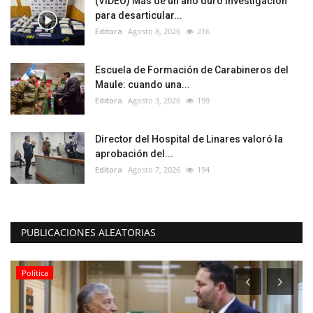
(VIDEO) Más de un año duró investigación
para desarticular...
Editora
Agosto 8, 2026
216
Escuela de Formación de Carabineros del
Maule: cuando una...
Editora
Agosto 3, 2026
199
Director del Hospital de Linares valoró la
aprobación del...
Editora
Agosto 7, 2026
194
PUBLICACIONES ALEATORIAS
Política