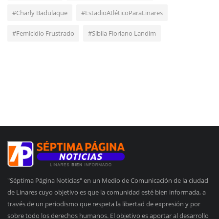
#Charly Badulaque
#EstadioAtléticoParaLinares
#Femicidio Frustrado
#Sibila Floriano Landim
"Séptima Página Noticias" en un Medio de Comunicación de la ciudad
de Linares cuyo objetivo es que la comunidad esté bien informada, a
través de un periodismo que respeta la libertad de expresión y por
sobre todo los derechos humanos. El objetivo es aportar al desarrollo