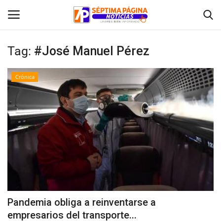
Tag:
#José Manuel Pérez
Inicio
Crónica
Crónica
Policial
Tribunales
Deporte
Política
Pandemia obliga a reinventarse a
empresarios del transporte...
Espectáculos