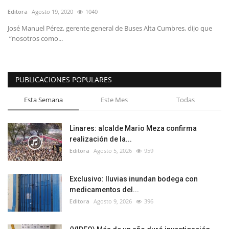
Editora
Agosto 19, 2020
1040
José Manuel Pérez, gerente general de Buses Alta Cumbres, dijo que
“nosotros como...
PUBLICACIONES POPULARES
Esta Semana
Este Mes
Todas
Linares: alcalde Mario Meza confirma
realización de la...
Editora
Agosto 5, 2026
959
Exclusivo: lluvias inundan bodega con
medicamentos del...
Editora
Agosto 9, 2026
396