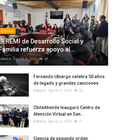
Crónica
SEREMI de Desarrollo Social y
Familia refuerza apoyo al...
Editora
Agosto 6, 2026
68
Fernando Ubiergo celebra 50 años
de legado y grandes canciones
Editora
Agosto 6, 2026
60
ChileAtiende Inauguró Centro de
Atención Virtual en San...
Editora
Agosto 6, 2026
71
Ciencia de segundo orden