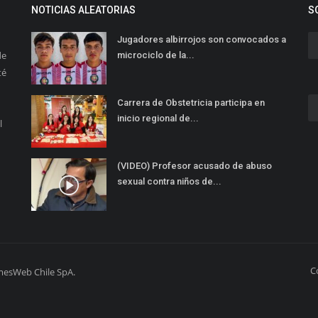
NOTICIAS ALEATORIAS
S
Jugadores albirrojos son convocados a
de
microciclo de la...
té
Carrera de Obstetricia participa en
inicio regional de...
l
(VIDEO) Profesor acusado de abuso
sexual contra niños de...
C
mesWeb Chile SpA.