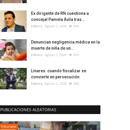
Ex dirigente de RN cuestiona a
concejal Pamela Ávila tras...
Editora
Agosto 2, 2026
504
Denuncian negligencia médica en la
muerte de niña de un...
Editora
Agosto 1, 2026
455
Linares: cuando fiscalizar se
convierte en persecución
Editora
Agosto 2, 2026
286
PUBLICACIONES ALEATORIAS
Tribunales
Espectáculos