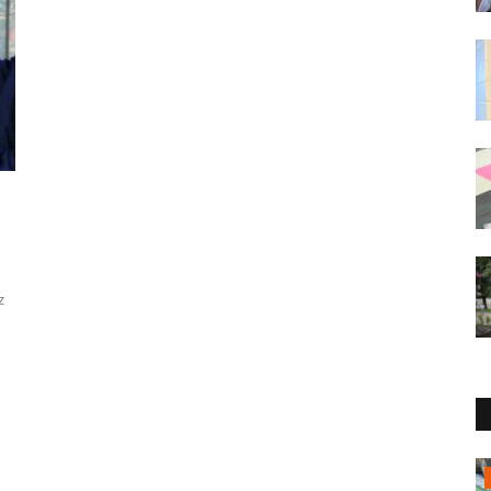
z
Política