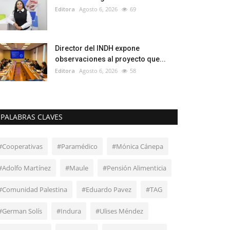
Editora
Agosto 6, 2026
69
Director del INDH expone
observaciones al proyecto que...
Editora
Agosto 6, 2026
58
PALABRAS CLAVES
#Cooperativas
#Paramédico
#Mónica Cánepa
#Adolfo Martínez
#Maule
#Pensión Alimenticia
#Comunidad Palestina
#Eduardo Pavez
#TAG
#German Solís
#Indura
#Ulises Méndez