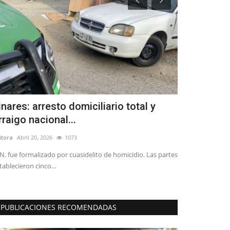
inares: arresto domiciliario total y
Llega el T
rraigo nacional...
de Linares
itora
Abril 20, 2026
1073
Editora
Julio 24, 2
N. fue formalizado por cuasidelito de homicidio. Las partes
El profesor, col
tablecieron cinco...
Méndez presentar
PUBLICACIONES RECOMENDADAS