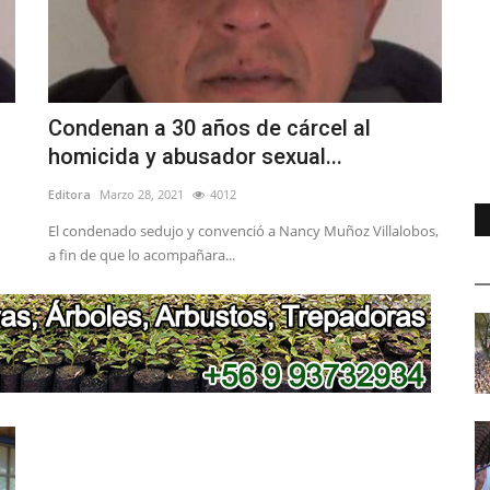
Condenan a 30 años de cárcel al
homicida y abusador sexual...
Editora
Marzo 28, 2021
4012
El condenado sedujo y convenció a Nancy Muñoz Villalobos,
a fin de que lo acompañara...