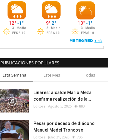
PUBLICACIONES POPULARES
Esta Semana
Este Mes
Todas
Linares: alcalde Mario Meza
confirma realización de la...
Editora
Agosto 5, 2026
883
Pesar por deceso de diácono
Manuel Medel Troncoso
Editora
Julio 31, 2026
706