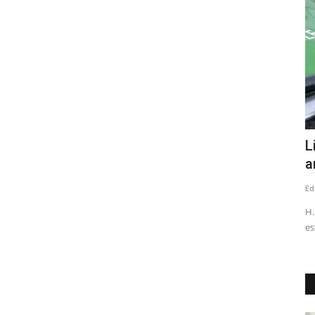
 Vuelta
Robo de medidores: Diputados del PNL
L
solicitan datos nacionales...
a
Editora
Julio 31, 2026
123
Ed
ndario
El fenómeno delictual será abordado en una sesión especial
H.
en la Comisión de Seguridad...
es