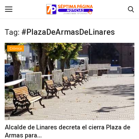
Tag:
#PlazaDeArmasDeLinares
Inicio
Crónica
Crónica
Policial
Tribunales
Deporte
Política
Alcalde de Linares decreta el cierra Plaza de
Armas para...
Espectáculos