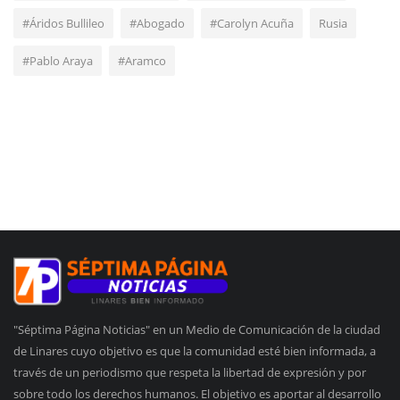
#Áridos Bullileo
#Abogado
#Carolyn Acuña
Rusia
#Pablo Araya
#Aramco
"Séptima Página Noticias" en un Medio de Comunicación de la ciudad
de Linares cuyo objetivo es que la comunidad esté bien informada, a
través de un periodismo que respeta la libertad de expresión y por
sobre todo los derechos humanos. El objetivo es aportar al desarrollo