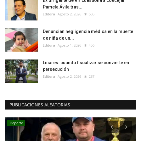
Ex dirigente de RN cuestiona a concejal
Pamela Ávila tras...
Editora
Agosto 2, 2026
505
Denuncian negligencia médica en la muerte
de niña de un...
Editora
Agosto 1, 2026
456
Linares: cuando fiscalizar se convierte en
persecución
Editora
Agosto 2, 2026
287
PUBLICACIONES ALEATORIAS
Deporte