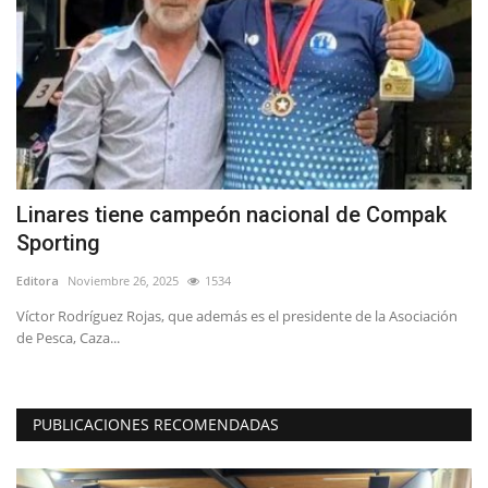
Linares tiene campeón nacional de Compak
J
Sporting
I
Editora
Noviembre 26, 2025
1534
Ed
Víctor Rodríguez Rojas, que además es el presidente de la Asociación
El
de Pesca, Caza...
“O
PUBLICACIONES RECOMENDADAS