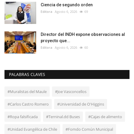
Ciencia de segundo orden
Editora
Agosto 6, 2026
69
Director del INDH expone observaciones al
proyecto que...
Editora
Agosto 6, 2026
60
PALABRAS CLAVES
#Muralistas del Maule
#Joe Vasconcellos
#Carlos Castro Romero
#Universidad de O'Higgins
#Ropa falsificada
#Terninal.dd Buses
#Cajas de alimento
#Unidad Evangélica de Chile
#Fomdo Común Municipal