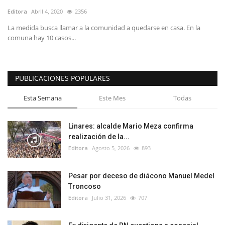
Editora
Abril 4, 2020
2356
La medida busca llamar a la comunidad a quedarse en casa. En la
comuna hay 10 casos...
PUBLICACIONES POPULARES
Esta Semana
Este Mes
Todas
Linares: alcalde Mario Meza confirma
realización de la...
Editora
Agosto 5, 2026
893
Pesar por deceso de diácono Manuel Medel
Troncoso
Editora
Julio 31, 2026
707