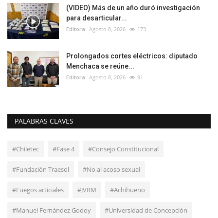
(VIDEO) Más de un año duró investigación
para desarticular...
Editora
Agosto 8, 2026
173
Prolongados cortes eléctricos: diputado
Menchaca se reúne...
Editora
Agosto 8, 2026
91
PALABRAS CLAVES
#Chiletec
#Fase 4
#Consejo Constitucional
#Fundación Traesol
#No al acoso sexual
#Fuegos articiales
#JVRM
#Achihueno
#Manuel Fernández Godoy
#Universidad de Concepción