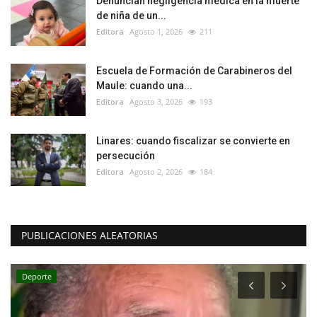
Denuncian negligencia médica en la muerte
de niña de un...
Editora
Agosto 1, 2026
211
Escuela de Formación de Carabineros del
Maule: cuando una...
Editora
Agosto 3, 2026
193
Linares: cuando fiscalizar se convierte en
persecución
Editora
Agosto 2, 2026
184
PUBLICACIONES ALEATORIAS
Deporte