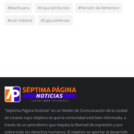
#Marihuana
#Copa del Mundo
#Pensión de Alimentos
#Iván Valdivia
#CajaLosHéroes
"Séptima Página Noticias" en un Medio de Comunicación de la ciudad
de Linares cuyo objetivo es que la comunidad esté bien informada, a
través de un periodismo que respeta la libertad de expresión y por
sobre todo los derechos humanos. El objetivo es aportar al desarrollo