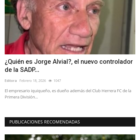
ta
¿Quién es Jorge Alvial?, el nuevo controlador
C
de la SADP...
p
Editora
Febrero 18, 2026
1047
Ed
o,
El empresario iquiqueño, es dueño además del Club Herrera FC de la
Co
Primera División...
PUBLICACIONES RECOMENDADAS