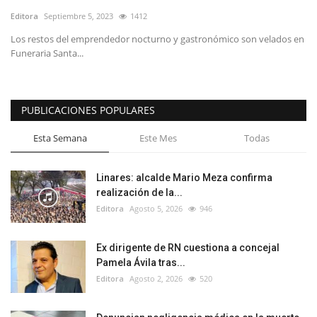
Editora
Septiembre 5, 2023
1412
Los restos del emprendedor nocturno y gastronómico son velados en
Funeraria Santa...
PUBLICACIONES POPULARES
Esta Semana
Este Mes
Todas
Linares: alcalde Mario Meza confirma
realización de la...
Editora
Agosto 5, 2026
946
Ex dirigente de RN cuestiona a concejal
Pamela Ávila tras...
Editora
Agosto 2, 2026
520