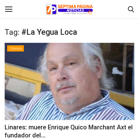
Tag:
#La Yegua Loca
Inicio
Crónica
Crónica
Policial
Tribunales
Deporte
Política
Linares: muere Enrique Quico Marchant Axt el
fundador del...
Espectáculos