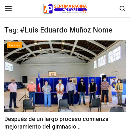
Tag:
#Luis Eduardo Muñoz Nome
Inicio
Crónica
Crónica
Policial
Tribunales
Deporte
Política
Después de un largo proceso comienza
mejoramiento del gimnasio...
Espectáculos