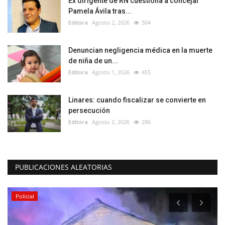
Ex dirigente de RN cuestiona a concejal
Pamela Ávila tras...
Editora
Agosto 2, 2026
504
Denuncian negligencia médica en la muerte
de niña de un...
Editora
Agosto 1, 2026
455
Linares: cuando fiscalizar se convierte en
persecución
Editora
Agosto 2, 2026
286
PUBLICACIONES ALEATORIAS
Policial