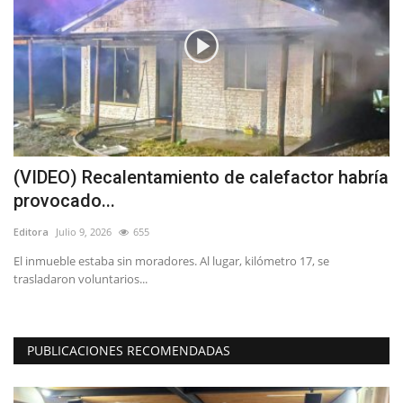
(VIDEO) Recalentamiento de calefactor habría
D
provocado...
p
Editora
Julio 9, 2026
655
Ed
El inmueble estaba sin moradores. Al lugar, kilómetro 17, se
En
trasladaron voluntarios...
im
PUBLICACIONES RECOMENDADAS