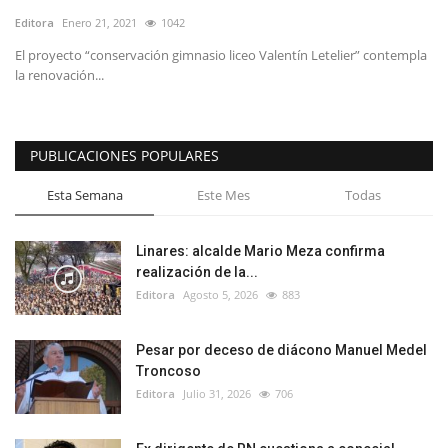
Editora
Enero 21, 2021
1042
El proyecto “conservación gimnasio liceo Valentín Letelier” contempla
la renovación...
PUBLICACIONES POPULARES
Esta Semana
Este Mes
Todas
Linares: alcalde Mario Meza confirma
realización de la...
Editora
Agosto 5, 2026
883
Pesar por deceso de diácono Manuel Medel
Troncoso
Editora
Julio 31, 2026
706