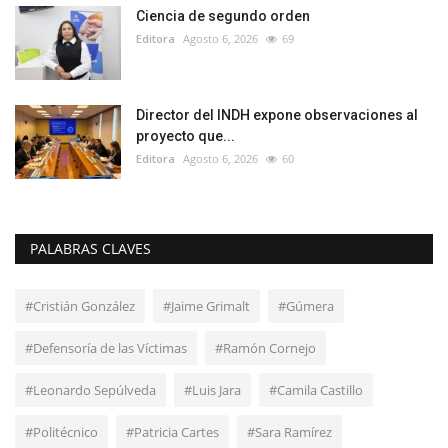
Ciencia de segundo orden
Editora
Agosto 6, 2026
69
Director del INDH expone observaciones al
proyecto que...
Editora
Agosto 6, 2026
60
PALABRAS CLAVES
#Cristián González
#Jaime Grimalt
#Gúmera
#Defensoría de las Víctimas
#Ramón Cornejo
#Leonardo Sepúlveda
#Luis Jara
#Camila Castillo
#Politécnico
#Patricia Cartes
#Sara Ramírez