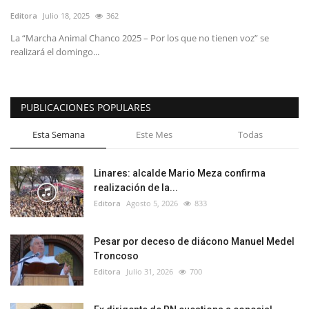
Editora
Julio 18, 2025
362
La “Marcha Animal Chanco 2025 – Por los que no tienen voz” se
realizará el domingo...
PUBLICACIONES POPULARES
Esta Semana
Este Mes
Todas
Linares: alcalde Mario Meza confirma
realización de la...
Editora
Agosto 5, 2026
833
Pesar por deceso de diácono Manuel Medel
Troncoso
Editora
Julio 31, 2026
700