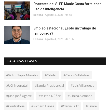
Docentes del SLEP Maule Costa fortalecen
uso de Inteligencia...
Editora
Agosto 5, 2026
66
Empleo estacional, ¿sólo un trabajo de
temporada?
Editora
Agosto 4, 2026
106
PALABRAS CLAVES
#Víctor Tapia Morales
#Celular
#Carlos Villalobos
#UCI Neonatal
#Banda Presidencial
#Luis Villanueva
#Juan José Ugarte
#Mirtha Núñez
#Clínica Alemana
#Contraloría
#Richard Lunas
#Clenia Fritz
#Linare