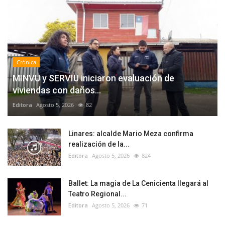
Crónica
MINVU y SERVIU iniciaron evaluación de
viviendas con daños...
Editora
Agosto 5, 2026
82
Linares: alcalde Mario Meza confirma
realización de la...
Editora
Agosto 5, 2026
824
Ballet: La magia de La Cenicienta llegará al
Teatro Regional...
Editora
Agosto 5, 2026
71