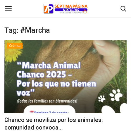
Tag:
#Marcha
Inicio
Crónica
Crónica
Policial
Tribunales
Deporte
Política
Chanco se moviliza por los animales:
comunidad convoca...
Espectáculos