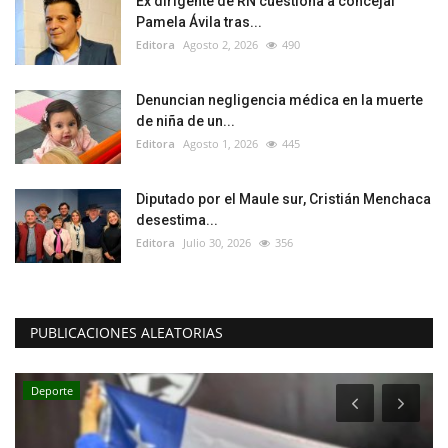
Ex dirigente de RN cuestiona a concejal
Pamela Ávila tras...
Editora
Agosto 2, 2026
490
Denuncian negligencia médica en la muerte
de niña de un...
Editora
Agosto 1, 2026
445
Diputado por el Maule sur, Cristián Menchaca
desestima...
Editora
Julio 30, 2026
356
PUBLICACIONES ALEATORIAS
Deporte