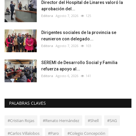
Director del Hospital de Linares valoró la
aprobación del...
Editora
Agosto 7, 2026
125
Dirigentes sociales de la provincia se
reunieron con delegado...
Editora
Agosto 7, 2026
103
SEREMI de Desarrollo Social y Familia
refuerza apoyo al...
Editora
Agosto 6, 2026
141
PALABRAS CLAVES
#Cristian Rojas
#Renato Hernández
#Shell
#SAG
#Carlos Villalobos
#Paro
#Colegio Concepción