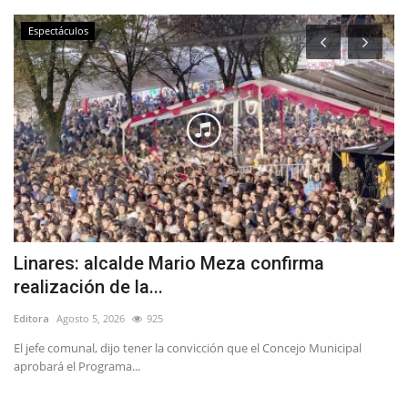
Espectáculos
a
Linares: alcalde Mario Meza confirma
A
realización de la...
Y
Editora
Agosto 5, 2026
925
Ed
do
El jefe comunal, dijo tener la convicción que el Concejo Municipal
La
aprobará el Programa...
mi