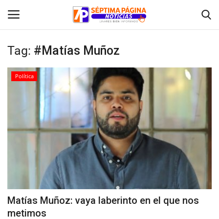
Tag:
#Matías Muñoz
Inicio
Política
Crónica
Policial
Tribunales
Deporte
Política
Matías Muñoz: vaya laberinto en el que nos
metimos
Espectáculos