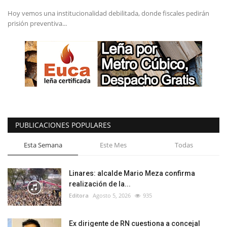
Hoy vemos una institucionalidad debilitada, donde fiscales pedirán
prisión preventiva...
PUBLICACIONES POPULARES
Esta Semana
Este Mes
Todas
Linares: alcalde Mario Meza confirma
realización de la...
Editora
Agosto 5, 2026
935
Ex dirigente de RN cuestiona a concejal