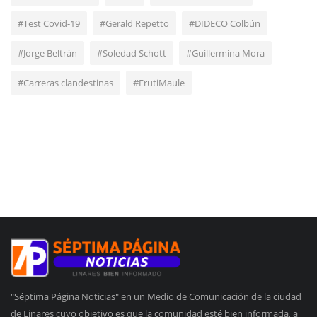
#Test Covid-19
#Gerald Repetto
#DIDECO Colbún
#Jorge Beltrán
#Soledad Schott
#Guillermina Mora
#Carreras clandestinas
#FrutiMaule
"Séptima Página Noticias" en un Medio de Comunicación de la ciudad
de Linares cuyo objetivo es que la comunidad esté bien informada, a