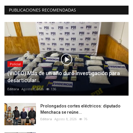
PUBLICACIONES RECOMENDADAS
Policial
(VIDEO) Más de un año duró investigación para
desarticular...
Editora
Agosto 8, 2026
136
Prolongados cortes eléctricos: diputado
Menchaca se reúne...
Editora
Agosto 8, 2026
76