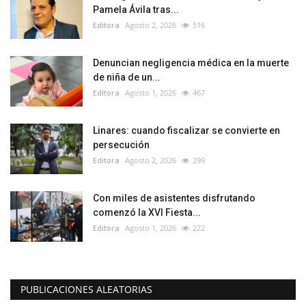
Pamela Ávila tras...
Editora
Agosto 2, 2026
516
Denuncian negligencia médica en la muerte
de niña de un...
Editora
Agosto 1, 2026
467
Linares: cuando fiscalizar se convierte en
persecución
Editora
Agosto 2, 2026
299
Con miles de asistentes disfrutando
comenzó la XVI Fiesta...
Editora
Agosto 1, 2026
222
PUBLICACIONES ALEATORIAS