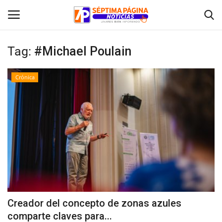
Tag:
#Michael Poulain
Inicio
Crónica
Crónica
Policial
Tribunales
Deporte
Política
Creador del concepto de zonas azules
comparte claves para...
Espectáculos