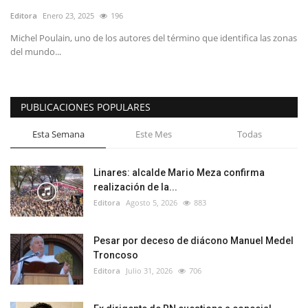
Editora
Enero 23, 2025
196
Michel Poulain, uno de los autores del término que identifica las zonas
del mundo...
PUBLICACIONES POPULARES
Esta Semana
Este Mes
Todas
Linares: alcalde Mario Meza confirma
realización de la...
Editora
Agosto 5, 2026
883
Pesar por deceso de diácono Manuel Medel
Troncoso
Editora
Julio 31, 2026
706