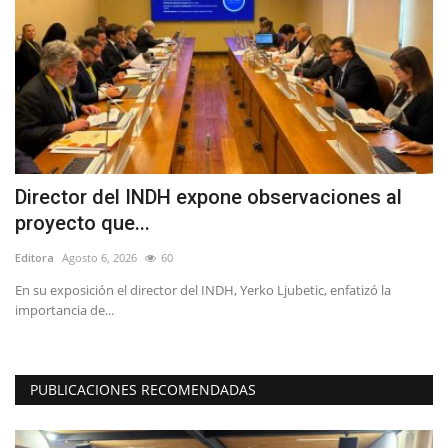
ta
Director del INDH expone observaciones al
R
proyecto que...
s
Editora
Agosto 6, 2026
60
Ed
o,
En su exposición el director del INDH, Yerko Ljubetic, enfatizó la
El
importancia de...
Co
PUBLICACIONES RECOMENDADAS