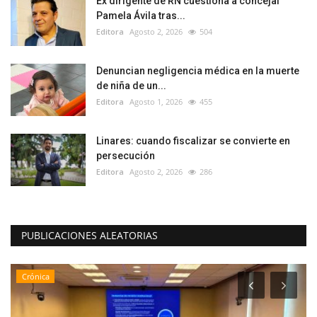
Ex dirigente de RN cuestiona a concejal
Pamela Ávila tras...
Editora
Agosto 2, 2026
504
Denuncian negligencia médica en la muerte
de niña de un...
Editora
Agosto 1, 2026
455
Linares: cuando fiscalizar se convierte en
persecución
Editora
Agosto 2, 2026
286
PUBLICACIONES ALEATORIAS
Crónica