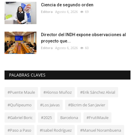
Ciencia de segundo orden
Editora
Agosto 6, 2026
69
Director del INDH expone observaciones al
proyecto que...
Editora
Agosto 6, 2026
60
PALABRAS CLAVES
#Puente Maule
#Alonso Muñoz
#Erik Sánchez Alvial
#Quñipeumo
#Los Jaivas
#Bicrim de San Javier
#Gabriel Boric
#2025
Barcelona
#FrutiMaule
#Paso a Paso
#Isabel Rodríguez
#Manuel Norambuena