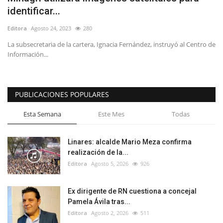
identificar...
Editora
Agosto 24, 2023
280
La subsecretaria de la cartera, Ignacia Fernández, instruyó al Centro de
Información...
PUBLICACIONES POPULARES
Esta Semana
Este Mes
Todas
Linares: alcalde Mario Meza confirma
realización de la...
Editora
Agosto 5, 2026
926
Ex dirigente de RN cuestiona a concejal
Pamela Ávila tras...
Editora
Agosto 2, 2026
511