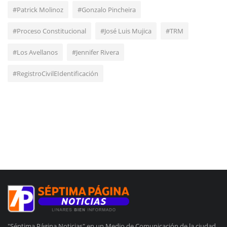
#Patrick Molinoz
#Gonzalo Pincheira
#Proceso Constitucional
#José Luis Mujica
#TRM
#Los Avellanos
#Jennifer Rivera
#RegistroCivilEIdentificación
"Séptima Página Noticias" en un Medio de Comunicación de la ciudad