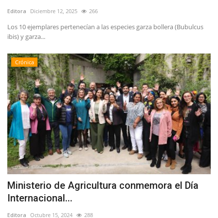
Editora
Diciembre 12, 2025
266
Los 10 ejemplares pertenecían a las especies garza bollera (Bubulcus
ibis) y garza...
Crónica
Ministerio de Agricultura conmemora el Día
Internacional...
Editora
Octubre 15, 2024
288