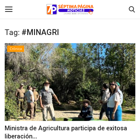
Tag:
#MINAGRI
Inicio
Crónica
Crónica
Policial
Tribunales
Deporte
Política
Ministra de Agricultura participa de exitosa
liberación...
Espectáculos