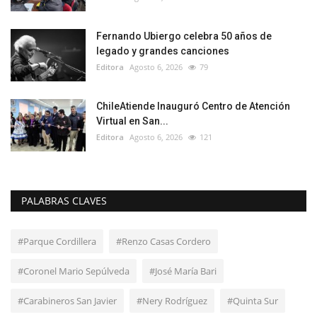
Fernando Ubiergo celebra 50 años de
legado y grandes canciones
Editora
Agosto 6, 2026
79
ChileAtiende Inauguró Centro de Atención
Virtual en San...
Editora
Agosto 6, 2026
121
PALABRAS CLAVES
#Parque Cordillera
#Renzo Casas Cordero
#Coronel Mario Sepúlveda
#José María Bari
#Carabineros San Javier
#Nery Rodríguez
#Quinta Sur