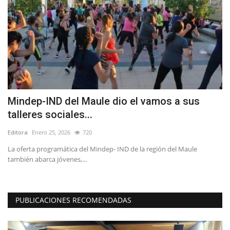
Mindep-IND del Maule dio el vamos a sus
E
talleres sociales...
V
Editora
Enero 25, 2026
720
Ed
La oferta programática del Mindep- IND de la región del Maule
La
también abarca jóvenes,...
de
PUBLICACIONES RECOMENDADAS