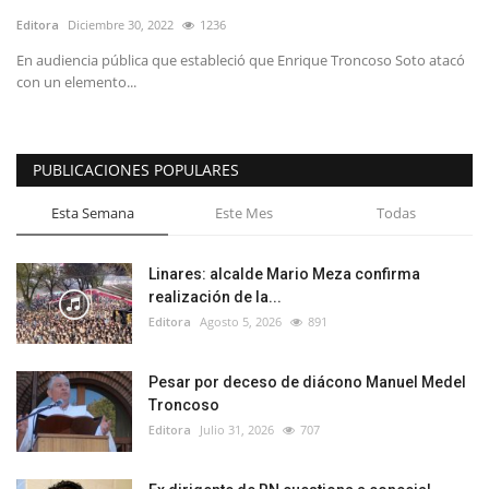
Editora
Diciembre 30, 2022
1236
En audiencia pública que estableció que Enrique Troncoso Soto atacó
con un elemento...
PUBLICACIONES POPULARES
Esta Semana
Este Mes
Todas
Linares: alcalde Mario Meza confirma
realización de la...
Editora
Agosto 5, 2026
891
Pesar por deceso de diácono Manuel Medel
Troncoso
Editora
Julio 31, 2026
707