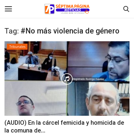
Tag:
#No más violencia de género
Inicio
Tribunales
Crónica
Policial
Tribunales
Deporte
Política
(AUDIO) En la cárcel femicida y homicida de
la comuna de...
Espectáculos