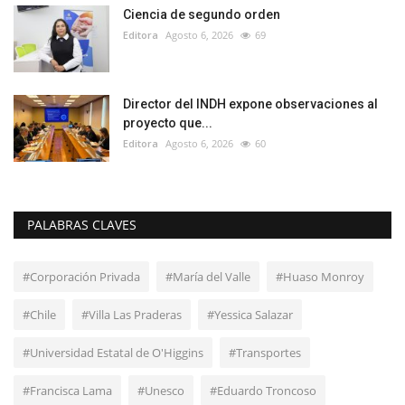
Ciencia de segundo orden
Editora
Agosto 6, 2026
69
Director del INDH expone observaciones al
proyecto que...
Editora
Agosto 6, 2026
60
PALABRAS CLAVES
#Corporación Privada
#María del Valle
#Huaso Monroy
#Chile
#Villa Las Praderas
#Yessica Salazar
#Universidad Estatal de O'Higgins
#Transportes
#Francisca Lama
#Unesco
#Eduardo Troncoso