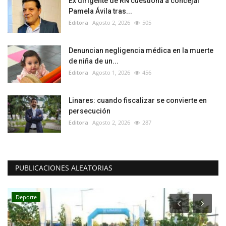
Ex dirigente de RN cuestiona a concejal
Pamela Ávila tras...
Editora
Agosto 2, 2026
505
Denuncian negligencia médica en la muerte
de niña de un...
Editora
Agosto 1, 2026
456
Linares: cuando fiscalizar se convierte en
persecución
Editora
Agosto 2, 2026
287
PUBLICACIONES ALEATORIAS
Deporte