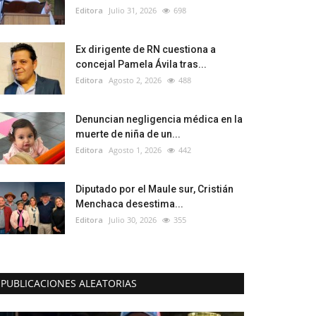
Editora
Julio 31, 2026
698
Ex dirigente de RN cuestiona a
concejal Pamela Ávila tras...
Editora
Agosto 2, 2026
488
Denuncian negligencia médica en la
muerte de niña de un...
Editora
Agosto 1, 2026
442
Diputado por el Maule sur, Cristián
Menchaca desestima...
Editora
Julio 30, 2026
355
PUBLICACIONES ALEATORIAS