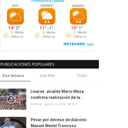
PUBLICACIONES POPULARES
Esta Semana
Este Mes
Todas
Linares: alcalde Mario Meza
confirma realización de la...
Editora
Agosto 5, 2026
814
Pesar por deceso de diácono
Manuel Medel Troncoso