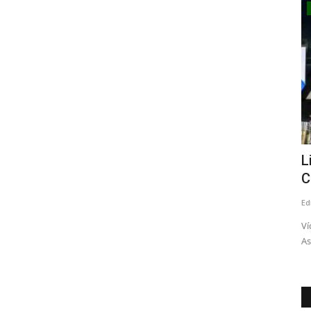
Tribunales
esmintió
Linares: arresto domiciliario total y
L
arraigo nacional...
C
Editora
Abril 20, 2026
1065
Ed
H.N. fue formalizado por cuasidelito de homicidio. Las partes
Ví
establecieron cinco...
As