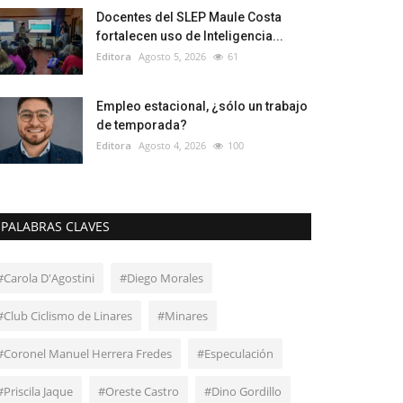
Docentes del SLEP Maule Costa
fortalecen uso de Inteligencia...
Editora
Agosto 5, 2026
61
Empleo estacional, ¿sólo un trabajo
de temporada?
Editora
Agosto 4, 2026
100
PALABRAS CLAVES
#Carola D'Agostini
#Diego Morales
#Club Ciclismo de Linares
#Minares
#Coronel Manuel Herrera Fredes
#Especulación
#Priscila Jaque
#Oreste Castro
#Dino Gordillo