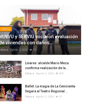
Crónica
MINVU y SERVIU iniciaron evaluación
de viviendas con daños...
Editora
Agosto 5, 2026
73
Linares: alcalde Mario Meza
confirma realización de la...
Editora
Agosto 5, 2026
805
Ballet: La magia de La Cenicienta
llegará al Teatro Regional...
Editora
Agosto 5, 2026
67