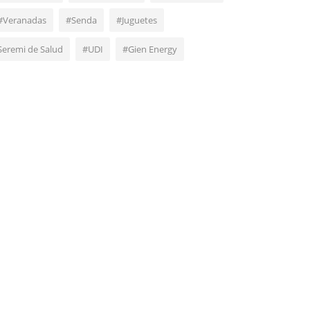
#Veranadas
#Senda
#Juguetes
Seremi de Salud
#UDI
#Gien Energy