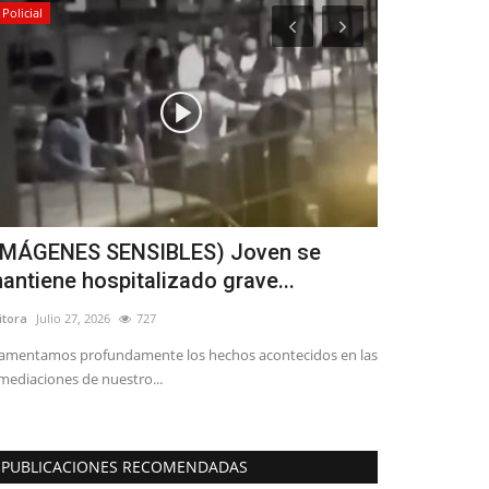
Policial
Espectáculos
IMÁGENES SENSIBLES) Joven se
Ballet: La 
antiene hospitalizado grave...
llegará al 
itora
Julio 27, 2026
727
Editora
Agosto 5, 
amentamos profundamente los hechos acontecidos en las
Santiago City Bal
mediaciones de nuestro...
universal el sábad
PUBLICACIONES RECOMENDADAS