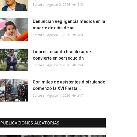
Editora
Agosto 2, 2026
513
Denuncian negligencia médica en la
muerte de niña de un...
Editora
Agosto 1, 2026
464
Linares: cuando fiscalizar se
convierte en persecución
Editora
Agosto 2, 2026
294
Con miles de asistentes disfrutando
comenzó la XVI Fiesta...
Editora
Agosto 1, 2026
217
PUBLICACIONES ALEATORIAS