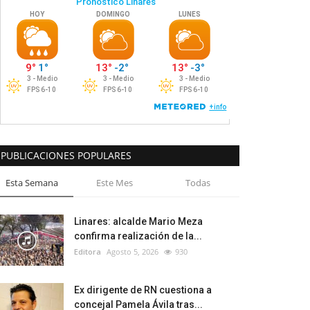
PUBLICACIONES POPULARES
Esta Semana
Este Mes
Todas
Linares: alcalde Mario Meza
confirma realización de la...
Editora
Agosto 5, 2026
930
Ex dirigente de RN cuestiona a
concejal Pamela Ávila tras...