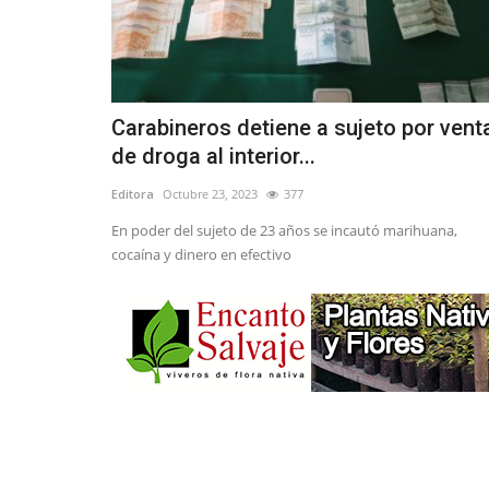
Carabineros detiene a sujeto por vent
de droga al interior...
Editora
Octubre 23, 2023
377
En poder del sujeto de 23 años se incautó marihuana,
cocaína y dinero en efectivo