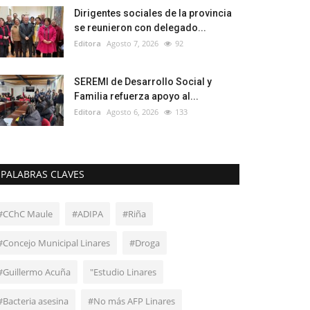
Dirigentes sociales de la provincia
se reunieron con delegado...
Editora
Agosto 7, 2026
92
SEREMI de Desarrollo Social y
Familia refuerza apoyo al...
Editora
Agosto 6, 2026
133
PALABRAS CLAVES
#CChC Maule
#ADIPA
#Riña
#Concejo Municipal Linares
#Droga
#Guillermo Acuña
"Estudio Linares
#Bacteria asesina
#No más AFP Linares