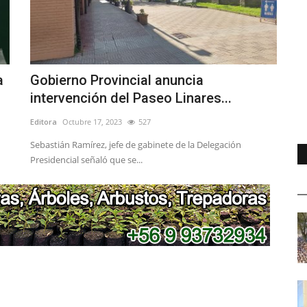
a
Gobierno Provincial anuncia
intervención del Paseo Linares...
Editora
Octubre 17, 2023
527
Sebastián Ramírez, jefe de gabinete de la Delegación
Presidencial señaló que se...