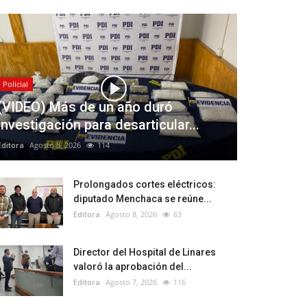
Policial
(VIDEO) Más de un año duró
investigación para desarticular...
Editora
Agosto 8, 2026
114
Prolongados cortes eléctricos:
diputado Menchaca se reúne...
Editora
Agosto 8, 2026
63
Director del Hospital de Linares
valoró la aprobación del...
Editora
Agosto 7, 2026
116