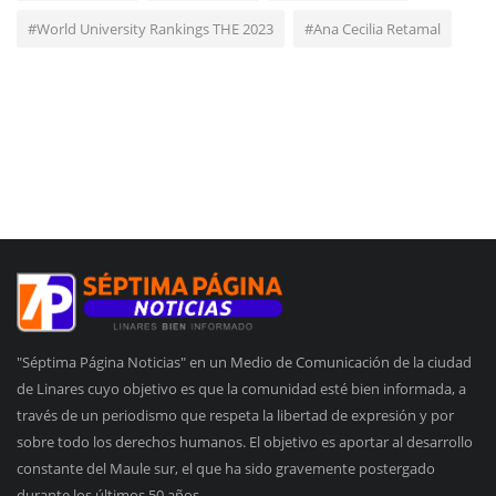
#World University Rankings THE 2023
#Ana Cecilia Retamal
"Séptima Página Noticias" en un Medio de Comunicación de la ciudad
de Linares cuyo objetivo es que la comunidad esté bien informada, a
través de un periodismo que respeta la libertad de expresión y por
sobre todo los derechos humanos. El objetivo es aportar al desarrollo
constante del Maule sur, el que ha sido gravemente postergado
durante los últimos 50 años.