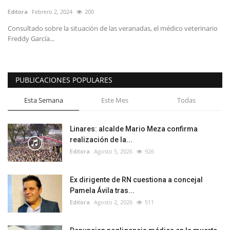
Editora
Febrero 2, 2024
200
Consultado sobre la situación de las veranadas, el médico veterinario
Freddy García...
PUBLICACIONES POPULARES
Esta Semana
Este Mes
Todas
Linares: alcalde Mario Meza confirma
realización de la...
Editora
Agosto 5, 2026
926
Ex dirigente de RN cuestiona a concejal
Pamela Ávila tras...
Editora
Agosto 2, 2026
511