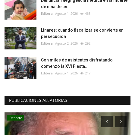
Denuncian negligencia médica en la muerte
de niña de un...
Editora
Agosto 1, 2026
463
Linares: cuando fiscalizar se convierte en
persecución
Editora
Agosto 2, 2026
292
Con miles de asistentes disfrutando
comenzó la XVI Fiesta...
Editora
Agosto 1, 2026
217
PUBLICACIONES ALEATORIAS
Deporte