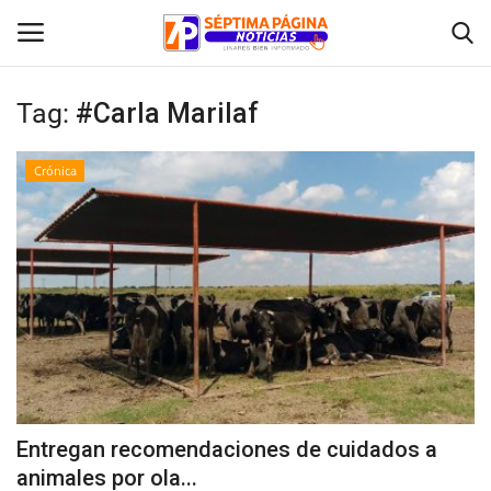
Tag:
#Carla Marilaf
Inicio
Crónica
Crónica
Policial
Tribunales
Deporte
Política
Entregan recomendaciones de cuidados a
animales por ola...
Espectáculos