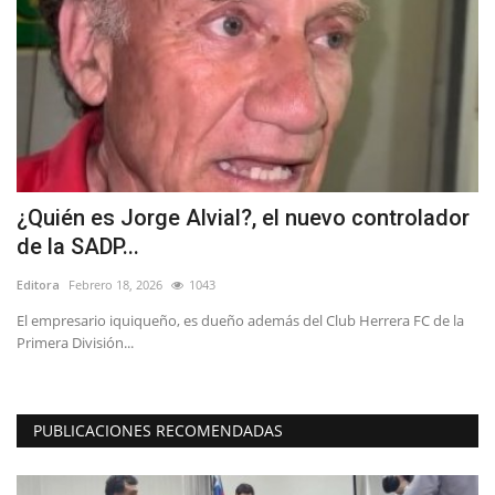
¿Quién es Jorge Alvial?, el nuevo controlador
E
de la SADP...
t
Editora
Febrero 18, 2026
1043
Ed
El empresario iquiqueño, es dueño además del Club Herrera FC de la
Primera División...
PUBLICACIONES RECOMENDADAS