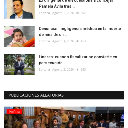
Ex dirigente de RN cuestiona a concejal
Pamela Ávila tras...
Editora
Agosto 2, 2026
502
Denuncian negligencia médica en la muerte
de niña de un...
Editora
Agosto 1, 2026
453
Linares: cuando fiscalizar se convierte en
persecución
Editora
Agosto 2, 2026
283
PUBLICACIONES ALEATORIAS
Política