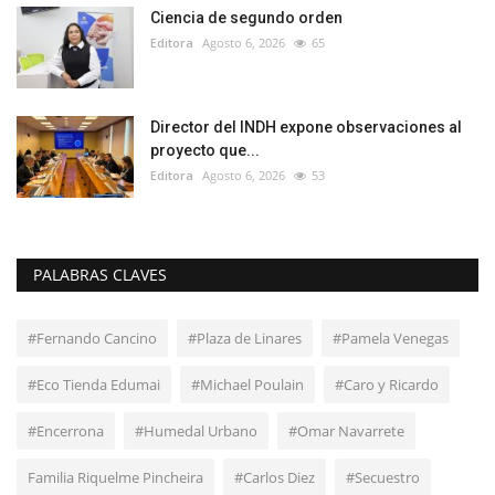
Ciencia de segundo orden
Editora
Agosto 6, 2026
65
Director del INDH expone observaciones al
proyecto que...
Editora
Agosto 6, 2026
53
PALABRAS CLAVES
#Fernando Cancino
#Plaza de Linares
#Pamela Venegas
#Eco Tienda Edumai
#Michael Poulain
#Caro y Ricardo
#Encerrona
#Humedal Urbano
#Omar Navarrete
Familia Riquelme Pincheira
#Carlos Diez
#Secuestro