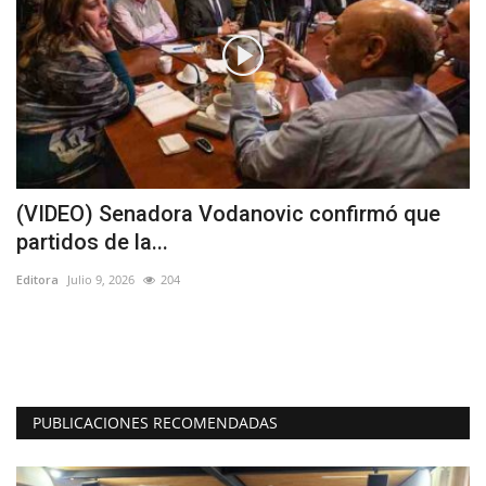
(VIDEO) Senadora Vodanovic confirmó que
A
partidos de la...
V
Editora
Julio 9, 2026
204
Ed
s y
El
di
PUBLICACIONES RECOMENDADAS