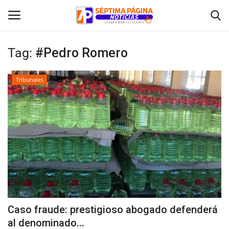
Tag:
#Pedro Romero
Inicio
Tribunales
Crónica
Policial
Tribunales
Deporte
Política
Caso fraude: prestigioso abogado defenderá
al denominado...
Espectáculos