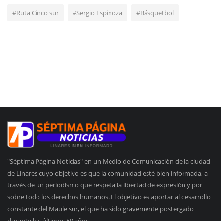
#Ruta Cinco sur
#Sergio Espinoza
#Básquetbol
"Séptima Página Noticias" en un Medio de Comunicación de la ciudad
de Linares cuyo objetivo es que la comunidad esté bien informada, a
través de un periodismo que respeta la libertad de expresión y por
sobre todo los derechos humanos. El objetivo es aportar al desarrollo
constante del Maule sur, el que ha sido gravemente postergado
durante los últimos 50 años.