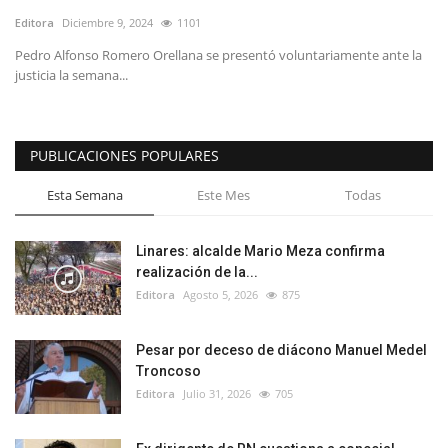
Editora
Diciembre 9, 2024
1101
Pedro Alfonso Romero Orellana se presentó voluntariamente ante la
justicia la semana...
PUBLICACIONES POPULARES
Esta Semana
Este Mes
Todas
Linares: alcalde Mario Meza confirma
realización de la...
Editora
Agosto 5, 2026
875
Pesar por deceso de diácono Manuel Medel
Troncoso
Editora
Julio 31, 2026
705