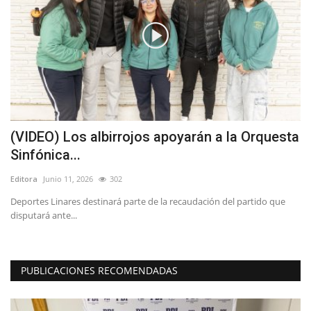
(VIDEO) Los albirrojos apoyarán a la Orquesta
(
Sinfónica...
p
Editora
Junio 11, 2026
302
Ed
Deportes Linares destinará parte de la recaudación del partido que
disputará ante...
PUBLICACIONES RECOMENDADAS