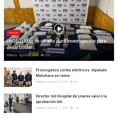
Policial
(VIDEO) Más de un año duró investigación para
desarticular...
Editora
Agosto 8, 2026
159
Prolongados cortes eléctricos: diputado
Menchaca se reúne...
Editora
Agosto 8, 2026
84
Director del Hospital de Linares valoró la
aprobación del...
Editora
Agosto 7, 2026
155