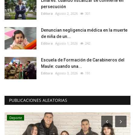
Linares: cuando fiscalizar se convierte en
persecución
Editora
Agosto 2, 2026
301
Denuncian negligencia médica en la muerte
de niña de un...
Editora
Agosto 1, 2026
242
Escuela de Formación de Carabineros del
Maule: cuando una...
Editora
Agosto 3, 2026
191
PUBLICACIONES ALEATORIAS
Deporte