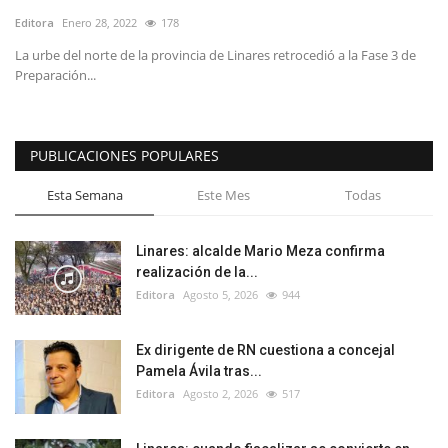
Editora
Enero 28, 2022
178
La urbe del norte de la provincia de Linares retrocedió a la Fase 3 de
Preparación...
PUBLICACIONES POPULARES
Esta Semana
Este Mes
Todas
Linares: alcalde Mario Meza confirma
realización de la...
Editora
Agosto 5, 2026
944
Ex dirigente de RN cuestiona a concejal
Pamela Ávila tras...
Editora
Agosto 2, 2026
517