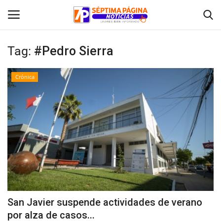
Tag:
#Pedro Sierra
Inicio
Crónica
Crónica
Policial
Tribunales
Deporte
Política
San Javier suspende actividades de verano
por alza de casos...
Espectáculos