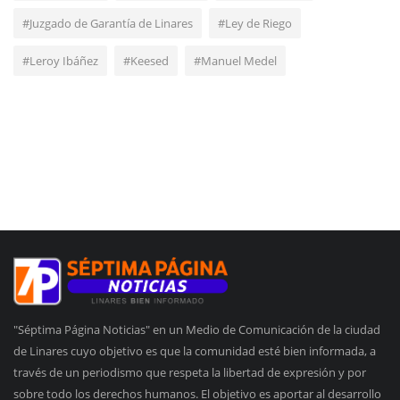
#Juzgado de Garantía de Linares
#Ley de Riego
#Leroy Ibáñez
#Keesed
#Manuel Medel
"Séptima Página Noticias" en un Medio de Comunicación de la ciudad
de Linares cuyo objetivo es que la comunidad esté bien informada, a
través de un periodismo que respeta la libertad de expresión y por
sobre todo los derechos humanos. El objetivo es aportar al desarrollo