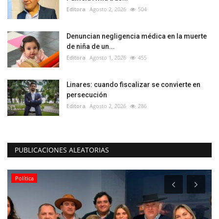
Editora
Agosto 2, 2026
504
Denuncian negligencia médica en la muerte
de niña de un...
Editora
Agosto 1, 2026
455
Linares: cuando fiscalizar se convierte en
persecución
Editora
Agosto 2, 2026
286
PUBLICACIONES ALEATORIAS
Política