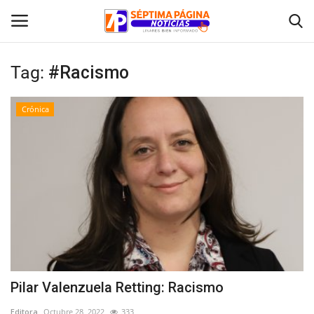
Tag:
#Racismo
Inicio
Crónica
Crónica
Policial
Tribunales
Deporte
Política
Pilar Valenzuela Retting: Racismo
Espectáculos
Editora
Octubre 28, 2022
333