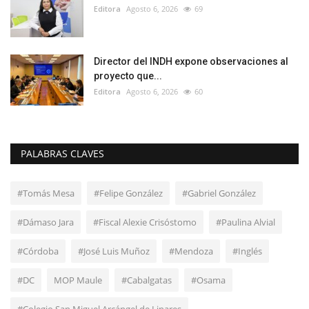
Editora
Agosto 6, 2026
69
Director del INDH expone observaciones al
proyecto que...
Editora
Agosto 6, 2026
60
PALABRAS CLAVES
#Tomás Mesa
#Felipe González
#Gabriel González
#Dámaso Jara
#Fiscal Alexie Crisóstomo
#Paulina Alvial
#Córdoba
#José Luis Muñoz
#Mendoza
#Inglés
#DC
MOP Maule
#Cabalgatas
#Osama
#Colegio San Miguel Arcángel de Linares