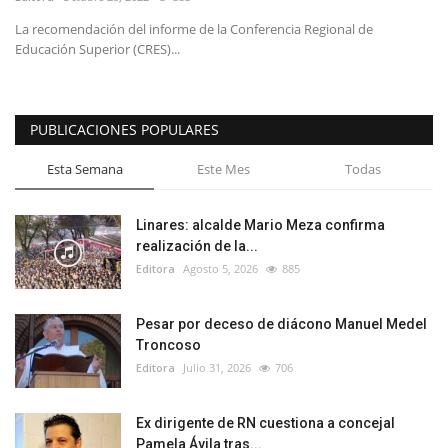
La recomendación del informe de la Conferencia Regional de
Educación Superior (CRES)...
PUBLICACIONES POPULARES
Esta Semana
Este Mes
Todas
Linares: alcalde Mario Meza confirma
realización de la...
Editora
Agosto 5, 2026
885
Pesar por deceso de diácono Manuel Medel
Troncoso
Editora
Julio 31, 2026
706
Ex dirigente de RN cuestiona a concejal
Pamela Ávila tras...