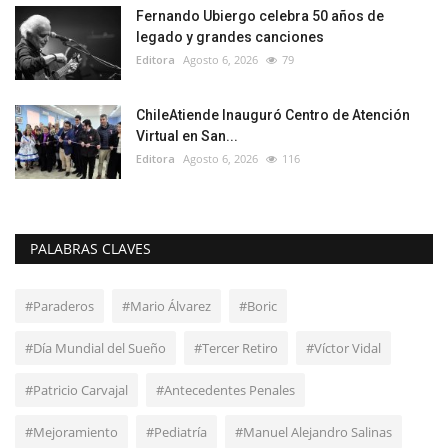
Fernando Ubiergo celebra 50 años de
legado y grandes canciones
Editora
Agosto 6, 2026
79
ChileAtiende Inauguró Centro de Atención
Virtual en San...
Editora
Agosto 6, 2026
116
PALABRAS CLAVES
#Paraderos
#Mario Álvarez
#Boric
#Día Mundial del Sueño
#Tercer Retiro
#Víctor Vidal
#Patricio Carvajal
#Antecedentes Penales
#Mejoramiento
#Pediatría
#Manuel Alejandro Salinas