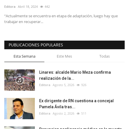
Editora
Abril 18, 2024
442
“Actualmente se encuentra en etapa de adaptación, luego hay que
trabajar en recuperar...
PUBLICACIONES POPULARES
Esta Semana
Este Mes
Todas
Linares: alcalde Mario Meza confirma
realización de la...
Editora
Agosto 5, 2026
926
Ex dirigente de RN cuestiona a concejal
Pamela Ávila tras...
Editora
Agosto 2, 2026
511