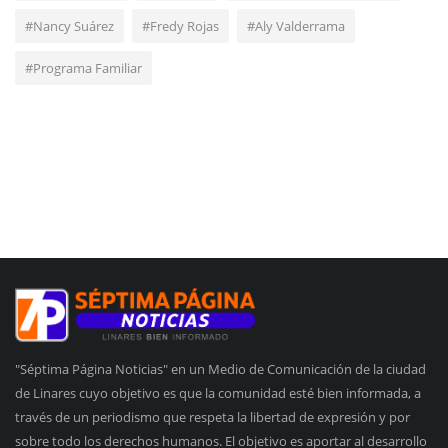
#Nancy Suárez
#Fredy Rojas
#Aly Valderrama
#Programa Familiar
"Séptima Página Noticias" en un Medio de Comunicación de la ciudad
de Linares cuyo objetivo es que la comunidad esté bien informada, a
través de un periodismo que respeta la libertad de expresión y por
sobre todo los derechos humanos. El objetivo es aportar al desarrollo