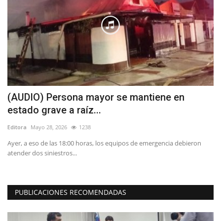
(AUDIO) Persona mayor se mantiene en
E
estado grave a raíz...
P
Editora
Mayo 28, 2026
1238
Ed
Ayer, a eso de las 18:00 horas, los equipos de emergencia debieron
"S
atender dos siniestros...
to
PUBLICACIONES RECOMENDADAS