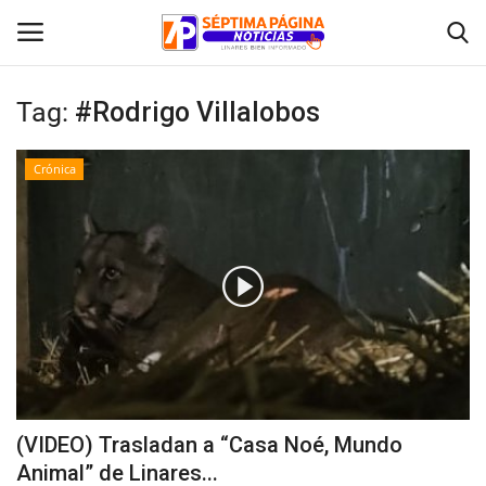
Tag:
#Rodrigo Villalobos
Inicio
Crónica
Crónica
Policial
Tribunales
Deporte
Política
(VIDEO) Trasladan a “Casa Noé, Mundo
Animal” de Linares...
Espectáculos