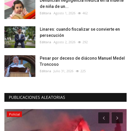
Denuncian negligencia médica en la muerte
de niña de un...
Editora
Agosto 1, 2026
462
Linares: cuando fiscalizar se convierte en
persecución
Editora
Agosto 2, 2026
292
Pesar por deceso de diácono Manuel Medel
Troncoso
Editora
Julio 31, 2026
225
PUBLICACIONES ALEATORIAS
Policial